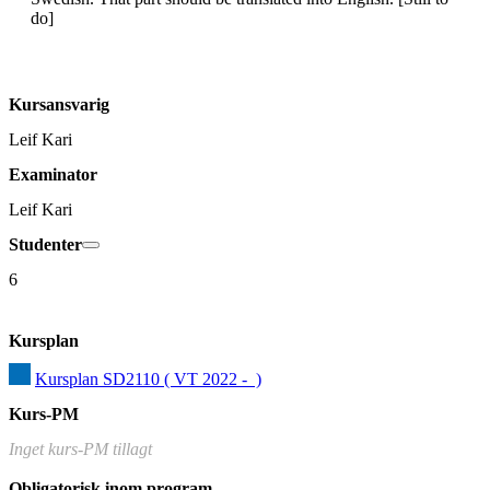
do]
Kursansvarig
Leif Kari
Examinator
Leif Kari
Studenter
6
Kursplan
Kursplan SD2110 ( VT 2022 -  )
Kurs-PM
Inget kurs-PM tillagt
Obligatorisk inom program