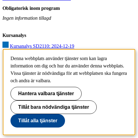
Obligatorisk inom program
Ingen information tillagd
Kursanalys
Kursanalys SD2110: 2024-12-19
Förändringar som har införts till den här kursomgången
Denna webbplats använder tjänster som kan lagra
-	Most of the course form were kept (self-studies, oral 
information om dig och hur du använder denna webbplats.
examination, possibilities to ask questions during the oral 
Vissa tjänster är nödvändiga för att webbplatsen ska fungera
examination, summative evaluation during the oral examination etc).

och andra är valbara.
-	The possibilities to ask questions is increased even more by 
Hantera valbara tjänster
intentionally asking little bit more difficult questions. It resulted in a 
more dialogue and discussions which were appreciated by the 
Tillåt bara nödvändiga tjänster
students.
Tillåt alla tjänster
Kursdata har registrerats manuellt