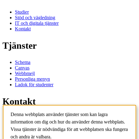
Studier
Stöd och vägledning
IT och digitala tjänster
Kontakt
Tjänster
Schema
Canvas
Webbmejl
Personliga menyn
Ladok för studenter
Kontakt
Denna webbplats använder tjänster som kan lagra
Kontakta utbildningsprogram
information om dig och hur du använder denna webbplats.
Kontakta kurs
IT-support
Vissa tjänster är nödvändiga för att webbplatsen ska fungera
KTH Entré
och andra är valbara.