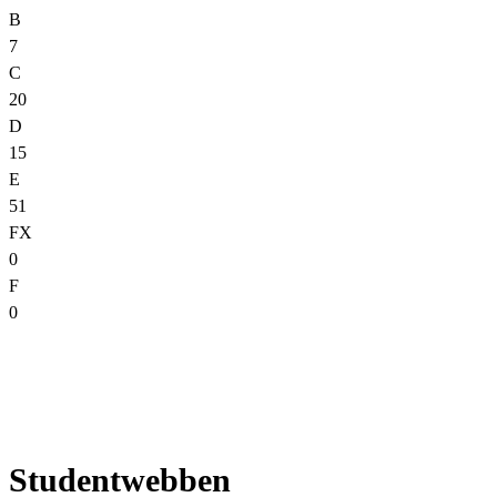
B
7
C
20
D
15
E
51
FX
0
F
0
Studentwebben