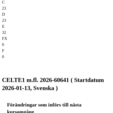
C
23
D
23
E
32
FX
0
F
0
CELTE1 m.fl. 2026-60641 ( Startdatum
2026-01-13, Svenska )
Förändringar som införs till nästa
kursomgång