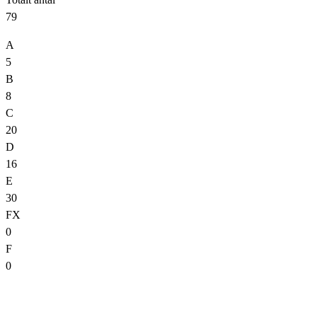
79
A
5
B
8
C
20
D
16
E
30
FX
0
F
0