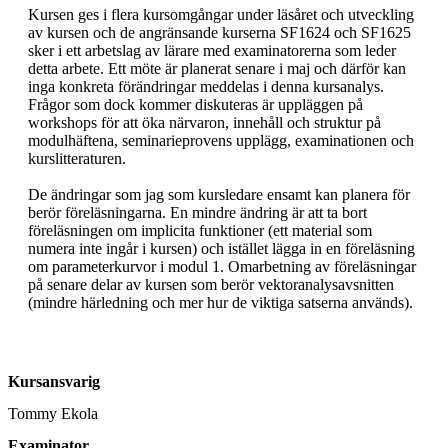
Kursen ges i flera kursomgångar under läsåret och utveckling 
av kursen och de angränsande kurserna SF1624 och SF1625 
sker i ett arbetslag av lärare med examinatorerna som leder 
detta arbete. Ett möte är planerat senare i maj och därför kan 
inga konkreta förändringar meddelas i denna kursanalys. 
Frågor som dock kommer diskuteras är uppläggen på 
workshops för att öka närvaron, innehåll och struktur på 
modulhäftena, seminarieprovens upplägg, examinationen och 
kurslitteraturen.

De ändringar som jag som kursledare ensamt kan planera för 
berör föreläsningarna. En mindre ändring är att ta bort 
föreläsningen om implicita funktioner (ett material som 
numera inte ingår i kursen) och istället lägga in en föreläsning 
om parameterkurvor i modul 1. Omarbetning av föreläsningar 
på senare delar av kursen som berör vektoranalysavsnitten 
(mindre härledning och mer hur de viktiga satserna används).
Kursansvarig
Tommy Ekola
Examinator