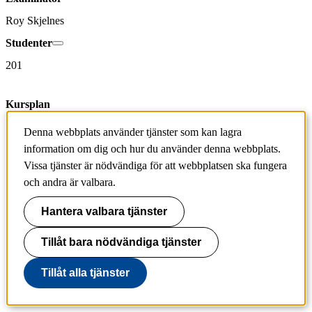
Roy Skjelnes
Studenter
201
Kursplan
Kursplan SF1626 ( HT 2019 -  )
Denna webbplats använder tjänster som kan lagra
information om dig och hur du använder denna webbplats.
Kurs-PM
Vissa tjänster är nödvändiga för att webbplatsen ska fungera
Inget kurs-PM tillagt
och andra är valbara.
Obligatorisk inom program
Hantera valbara tjänster
CMATD, CMEDT, CELTE
Tillåt bara nödvändiga tjänster
Resultat på kurs
Tillåt alla tjänster
Totalt antal
71