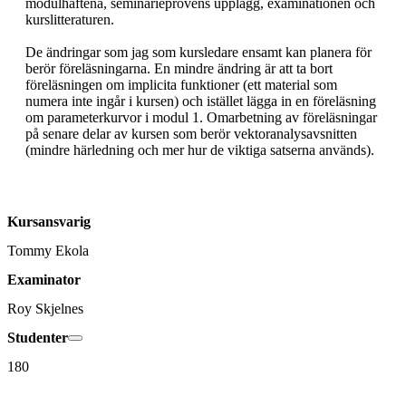
modulhäftena, seminarieprovens upplägg, examinationen och 
kurslitteraturen.

De ändringar som jag som kursledare ensamt kan planera för 
berör föreläsningarna. En mindre ändring är att ta bort 
föreläsningen om implicita funktioner (ett material som 
numera inte ingår i kursen) och istället lägga in en föreläsning 
om parameterkurvor i modul 1. Omarbetning av föreläsningar 
på senare delar av kursen som berör vektoranalysavsnitten 
(mindre härledning och mer hur de viktiga satserna används).
Kursansvarig
Tommy Ekola
Examinator
Roy Skjelnes
Studenter
180