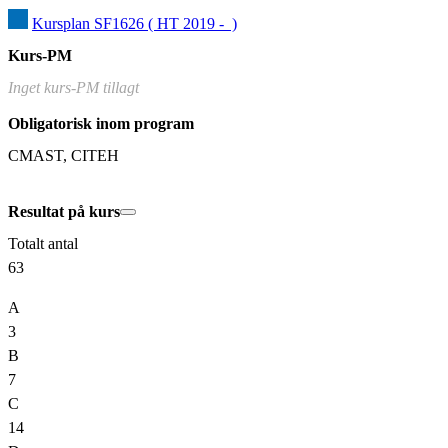
Kursplan SF1626 ( HT 2019 -  )
Kurs-PM
Inget kurs-PM tillagt
Obligatorisk inom program
CMAST, CITEH
Resultat på kurs
Totalt antal
63
A
3
B
7
C
14