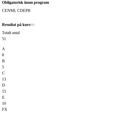
Obligatorisk inom program
CENMI, CDEPR
Resultat på kurs
Totalt antal
51
A
8
B
5
C
13
D
15
E
10
FX