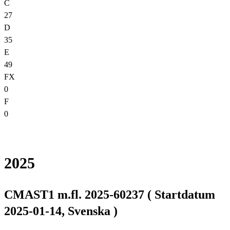
C
27
D
35
E
49
FX
0
F
0
2025
CMAST1 m.fl. 2025-60237 ( Startdatum
2025-01-14, Svenska )