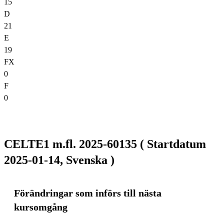
15
D
21
E
19
FX
0
F
0
CELTE1 m.fl. 2025-60135 ( Startdatum
2025-01-14, Svenska )
Förändringar som införs till nästa
kursomgång