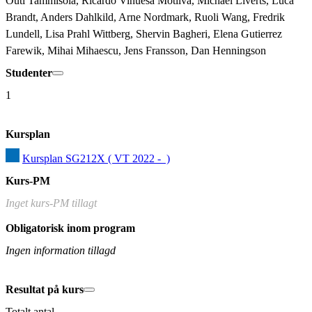
Outi Tammisola, Ricardo Vinuesa Motilva, Michael Liverts, Luca 
Brandt, Anders Dahlkild, Arne Nordmark, Ruoli Wang, Fredrik 
Lundell, Lisa Prahl Wittberg, Shervin Bagheri, Elena Gutierrez 
Farewik, Mihai Mihaescu, Jens Fransson, Dan Henningson
Studenter
1
Kursplan
Kursplan SG212X ( VT 2022 -  )
Kurs-PM
Inget kurs-PM tillagt
Obligatorisk inom program
Ingen information tillagd
Resultat på kurs
Totalt antal