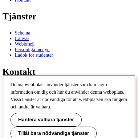
Tjänster
Schema
Canvas
Webbmejl
Personliga menyn
Ladok för studenter
Kontakt
Denna webbplats använder tjänster som kan lagra
Kontakta utbildningsprogram
information om dig och hur du använder denna webbplats.
Kontakta kurs
Vissa tjänster är nödvändiga för att webbplatsen ska fungera
IT-support
KTH Entré
och andra är valbara.
KTH Biblioteket
Hantera valbara tjänster
KTH
100 44 Stockholm
+46 8 790 60 00
Tillåt bara nödvändiga tjänster
info@kth.se