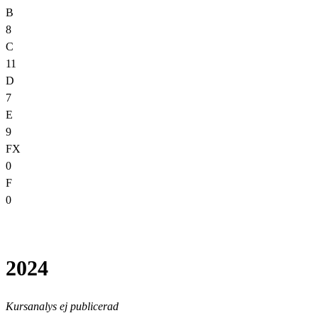
B
8
C
11
D
7
E
9
FX
0
F
0
2024
Kursanalys ej publicerad