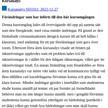
Kursanalys
Kursanalys SH1011: 2022-12-27
Förändringar som har införts till den här kursomgången
Denna kursomgång lades till övervägande del upp på samma sätt 
som den föregående, med vissa mindre ändringar. På grund av den 
förändrade coronasituationen återgick kursen till att helt hållas i 
klassrum, med undantag för ett par föreläsningar som gavs över 
zoom. Eftersom förra årets kursanalys visade att bristen på 
räkneövningar upplevdes som ett problem lades två till 
räkneövningar in i stället för den tidigare räknestugan, vilket gav tre 
räkneövningar totalt. En annan förändring som föranleddes av förra 
årets kursanalys var större vikt lades vid att kommunicera tydligt vid 
flera tillfällen vad kursdeltagarna förväntas kunna och göra för att 
klara kursen. Mindre ändringar gjordes i innehållet som studenterna 
skulle kunna utantill på tentan: ett par formler på formelbladet 
behöver man nu inte längre kunna utantill, men i gengäld förväntas 
studenterna kunna genomföra ytterligare en härledning (partikeln i 
en låda) vilket ger totalt fyra härledningar som man skall kunna 