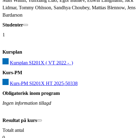
Mats Wallin, Yunxiang Liao, Egor Babaev, Edwin Langmann, Jack 
Lidmar, Tommy Ohlsson, Sandhya Choubey, Mattias Blennow, Jens 
Bardarson
Studenter
1
Kursplan
Kursplan SI201X ( VT 2022 -  )
Kurs-PM
Kurs-PM SI201X HT 2025-50338
Obligatorisk inom program
Ingen information tillagd
Resultat på kurs
Totalt antal
0