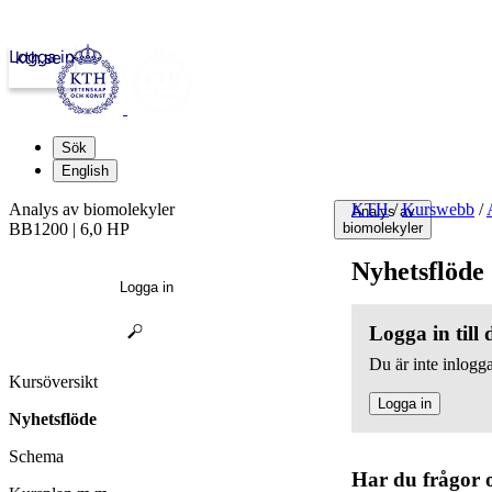
Logga in
kth.se
Sök
English
Analys av biomolekyler
KTH
/
Kurswebb
/
Analys av
BB1200 | 6,0 HP
biomolekyler
Nyhetsflöde
Logga in
Logga in till
Du är inte inlogga
Kursöversikt
Logga in
Nyhetsflöde
Schema
Har du frågor 