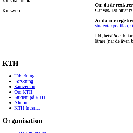
Kursplan m.m.
Om du är registre
Canvas. Du hittar r
Kurswiki
Är du inte registr
studentexpedition, s
I Nyhetsflödet hitta
lärare (när de även b
KTH
Utbildning
Forskning
Samverkan
Om KTH
Student på KTH
Alumni
KTH Intranät
Organisation