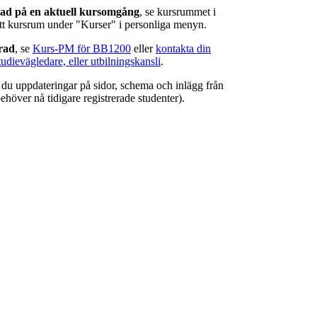
rad på en aktuell kursomgång
, se kursrummet i
ätt kursrum under "Kurser" i personliga menyn.
erad
, se
Kurs-PM för BB1200
eller
kontakta din
tudievägledare, eller utbilningskansli
.
r du uppdateringar på sidor, schema och inlägg från
ehöver nå tidigare registrerade studenter).