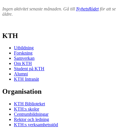
Ingen aktivitet senaste månaden. Gå till
Nyhetsflödet
för att se
äldre.
KTH
Utbildning
Forskning
Samverkan
Om KTH
Student på KTH
Alumni
KTH Intranät
Organisation
KTH Biblioteket
KTH:s skolor
Centrumbildningar
Rektor och ledning
KTH:s verksamhetsstöd