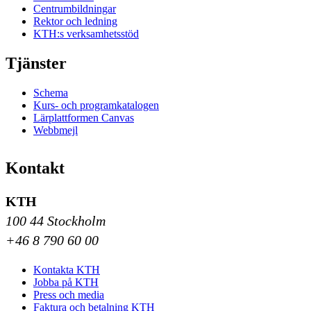
Centrumbildningar
Rektor och ledning
KTH:s verksamhetsstöd
Tjänster
Schema
Kurs- och programkatalogen
Lärplattformen Canvas
Webbmejl
Kontakt
KTH
100 44 Stockholm
+46 8 790 60 00
Kontakta KTH
Jobba på KTH
Press och media
Faktura och betalning KTH