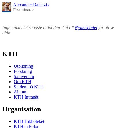
Alexander Baltatzis
Examinator
Ingen aktivitet senaste månaden. Gå till
Nyhetsflödet
för att se
äldre.
KTH
Utbildning
Forskning
Samverkan
Om KTH
Student på KTH
Alumni
KTH Intranät
Organisation
KTH Biblioteket
KTH:s skolor