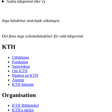
Ändra tidsperiod eller vy
Inga händelser matchade sökningen.
Det finns inga schemahändelser för vald tidsperiod.
KTH
Utbildning
Forskning
Samverkan
Om KTH
Student på KTH
Alumni
KTH Intranät
Organisation
KTH Biblioteket
KTH:s skolor