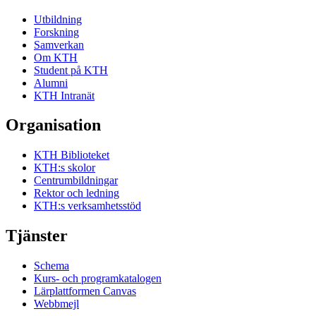
Utbildning
Forskning
Samverkan
Om KTH
Student på KTH
Alumni
KTH Intranät
Organisation
KTH Biblioteket
KTH:s skolor
Centrumbildningar
Rektor och ledning
KTH:s verksamhetsstöd
Tjänster
Schema
Kurs- och programkatalogen
Lärplattformen Canvas
Webbmejl