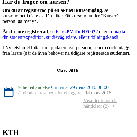
Har du frågor om kursen?
Om du är registrerad på en aktuell kursomgång
, se
kursrummet i Canvas. Du hittar rätt kursrum under "Kurser" i
personliga menyn.
Är du inte registrerad
, se
Kurs-PM för HF0022
eller
kontakta
din studentexpedition, studievägledare, eller utbilningskansli
.
I Nyhetsflödet hittar du uppdateringar på sidor, schema och inlägg
från lärare (när de även behöver nå tidigare registrerade studenter).
Mars 2016
Schemahändelse
Omtenta, 29 mars 2016 08:00
Ändrades av schemahandläggare
14 mars 2016
Visa fler liknande
händelser (2)
Schemahändelse
Omtenta, 12 januari 2016 08:00
Ändrades av schemahandläggare
27 oktober 2015
Schemahändelse
Omtenta, 10 augusti 2015 13:00
Ändrades av schemahandläggare
15 juni 2015
KTH