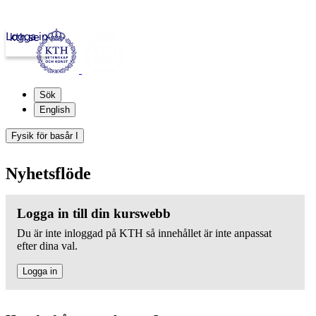
Logga in
kth.se
Sök
English
Fysik för basår I
Nyhetsflöde
Logga in till din kurswebb
Du är inte inloggad på KTH så innehållet är inte anpassat
efter dina val.
Logga in