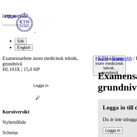
Logga in
kth.se
Sök
English
Examensarbete inom medicinsk teknik,
KTH
/
Kurswebb
/
E
Examensarbete
grundnivå
inom medicinsk
teknik,
HL103X | 15,0 HP
Examensa
grundnivå
grundniv
Logga in
Logga in till
Kursöversikt
Du är inte inlogga
Nyhetsflöde
Logga in
Schema