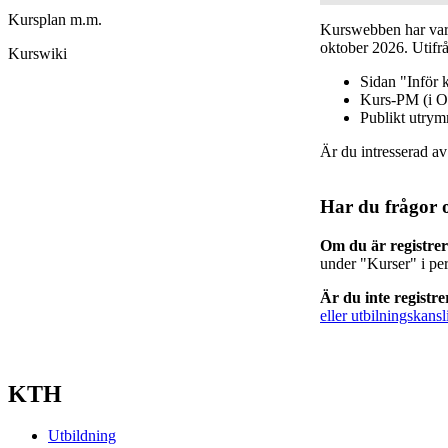
Kursplan m.m.
Kurswebben har varit
oktober 2026. Utifrå
Kurswiki
Sidan "Inför 
Kurs-PM (i O
Publikt utry
Är du intresserad a
Har du frågor 
Om du är registre
under "Kurser" i pe
Är du inte registr
eller utbilningskansl
KTH
Utbildning