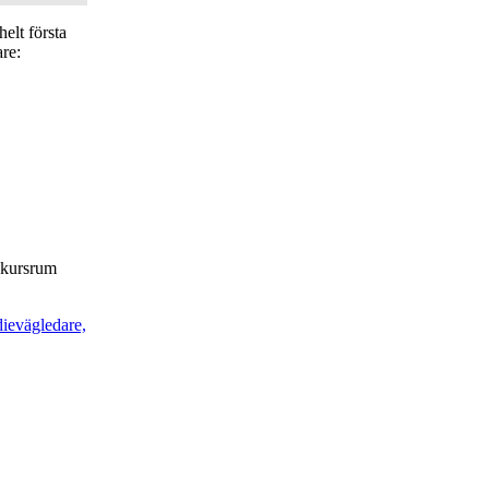
elt första
are:
t kursrum
dievägledare,