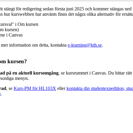
 stängt för redigering sedan första juni 2025 och kommer stängas ned h
n hur kurswebben har använts finns det några olika alternativ för ersätt
kursval" i Om kursen
m kursen)
mme i Canvas
v mer information om detta, kontakta
e-learning@kth.se
.
om kursen?
rad på en aktuell kursomgång
, se kursrummet i Canvas. Du hittar rät
rsonliga menyn.
erad
, se
Kurs-PM för HL103X
eller
kontakta din studentexpedition, stu
i
.