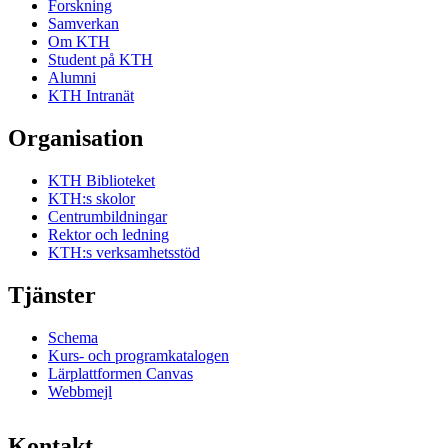
Forskning
Samverkan
Om KTH
Student på KTH
Alumni
KTH Intranät
Organisation
KTH Biblioteket
KTH:s skolor
Centrumbildningar
Rektor och ledning
KTH:s verksamhetsstöd
Tjänster
Schema
Kurs- och programkatalogen
Lärplattformen Canvas
Webbmejl
Kontakt