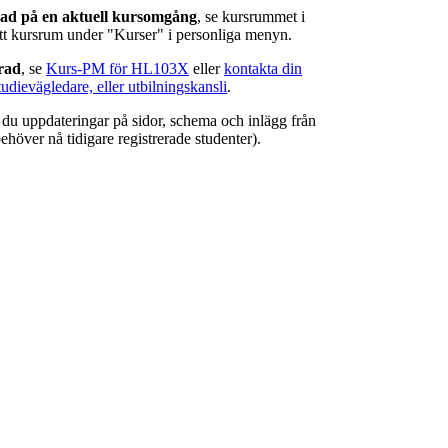
rad på en aktuell kursomgång
, se kursrummet i
ätt kursrum under "Kurser" i personliga menyn.
erad
, se
Kurs-PM för HL103X
eller
kontakta din
tudievägledare, eller utbilningskansli
.
r du uppdateringar på sidor, schema och inlägg från
ehöver nå tidigare registrerade studenter).