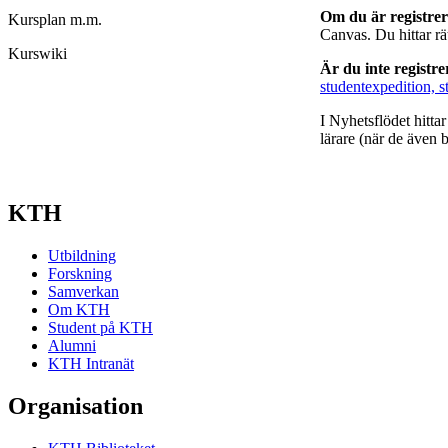
Om du är registre
Kursplan m.m.
Canvas. Du hittar r
Kurswiki
Är du inte registr
studentexpedition, s
I Nyhetsflödet hitta
lärare (när de även b
KTH
Utbildning
Forskning
Samverkan
Om KTH
Student på KTH
Alumni
KTH Intranät
Organisation