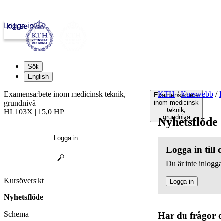
Logga in
kth.se
Sök
English
Examensarbete inom medicinsk teknik,
KTH
/
Kurswebb
/
Examensarbete
grundnivå
inom medicinsk
teknik,
HL103X | 15,0 HP
grundnivå
Nyhetsflöde
Logga in
Logga in till
Du är inte inlogga
Kursöversikt
Logga in
Nyhetsflöde
Schema
Har du frågor 