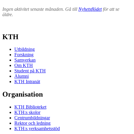
Ingen aktivitet senaste månaden. Gå till
Nyhetsflödet
för att se
äldre.
KTH
Utbildning
Forskning
Samverkan
Om KTH
Student på KTH
Alumni
KTH Intranät
Organisation
KTH Biblioteket
KTH:s skolor
Centrumbildningar
Rektor och ledning
KTH:s verksamhetsstöd