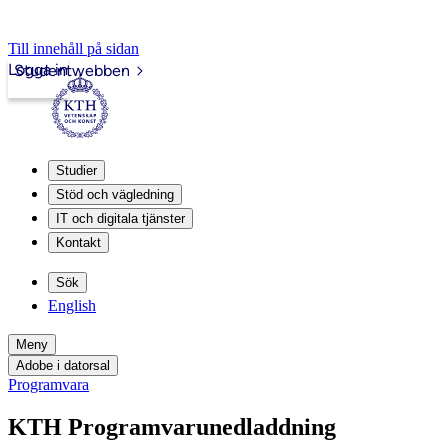
Till innehåll på sidan
Logga in
Studentwebben
Studier
Stöd och vägledning
IT och digitala tjänster
Kontakt
Sök
English
Meny
Adobe i datorsal
Programvara
KTH Programvarunedladdning