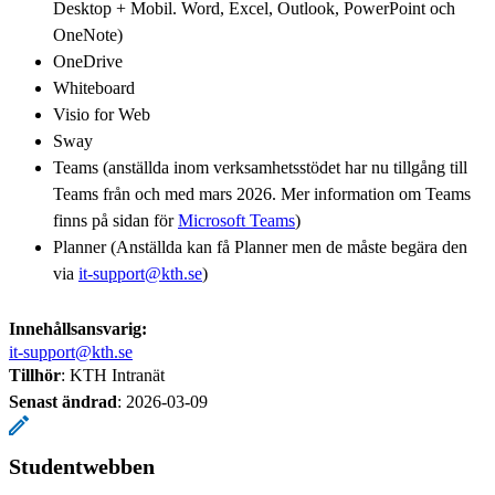
Desktop + Mobil. Word, Excel, Outlook, PowerPoint och
OneNote)
OneDrive
Whiteboard
Visio for Web
Sway
Teams (anställda inom verksamhetsstödet har nu tillgång till
Teams från och med mars 2026. Mer information om Teams
finns på sidan för
Microsoft Teams
)
Planner (Anställda kan få Planner men de måste begära den
via
it-support@kth.se
)
Innehållsansvarig:
it-support@kth.se
Tillhör
: KTH Intranät
Senast ändrad
:
2026-03-09
Studentwebben