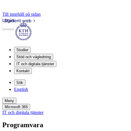
Till innehåll på sidan
Login
Student web
Studier
Stöd och vägledning
IT och digitala tjänster
Kontakt
Sök
English
Meny
Microsoft 365
IT och digitala tjänster
Programvara