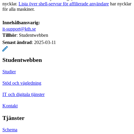
nycklar.
Lista över shell-servrar för affilierade användare
har nycklar
för alla maskiner.
Innehållsansvarig:
it-support@kth.se
Tillhör
: Studentwebben
Senast ändrad
:
2025-03-11
Studentwebben
Studier
Stöd och vägledning
IT och digitala tjänster
Kontakt
Tjänster
Schema