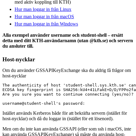
med aktiv koppling till KTH)
Hur man loggar in från Linux
Hur man loggar in från macOS
Hur man loggar in från Windows
Alla exempel använder username och student-shell – ersätt
detta med ditt KTH-användarnamn (utan @kth.se) och servern
du ansluter till.
Host-nycklar
Om du använder GSSAPIKeyExchange ska du aldrig få frågor om
host-nycklar
The authenticity of host 'student-shell.sys.kth.se' can
ECDSA key fingerprint is SHA256:kU4+41LFakE+D/D/FPPo2fa
Are you sure you want to continue connecting (yes/no)?

Istället används Kerberos både för att bekräfta servern (istället för
host-nycklar) och då du loggar in (istället för ett lösenord).
Men om du inte kan använda GSSAPI (eller som ssh i macOS, inte
kan använda GSSAPIKeyExchange) så måste du använda host-