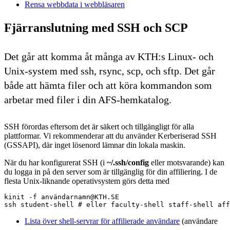
Rensa webbdata i webbläsaren
Fjärranslutning med SSH och SCP
Det går att komma åt många av KTH:s Linux- och
Unix-system med ssh, rsync, scp, och sftp. Det går
både att hämta filer och att köra kommandon som
arbetar med filer i din AFS-hemkatalog.
SSH förordas eftersom det är säkert och tillgängligt för alla
plattformar. Vi rekommenderar att du använder Kerberiserad SSH
(GSSAPI), där inget lösenord lämnar din lokala maskin.
När du har konfigurerat SSH (i
~/.ssh/config
eller motsvarande) kan
du logga in på den server som är tillgänglig för din affiliering. I de
flesta Unix-liknande operativsystem görs detta med
kinit -f användarnamn@KTH.SE

ssh student-shell # eller faculty-shell staff-shell aff
Lista över shell-servrar för affilierade användare
(användare