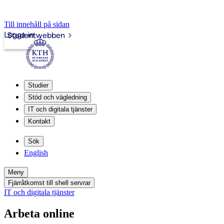
Till innehåll på sidan
Logga in
Studentwebben
Studier
Stöd och vägledning
IT och digitala tjänster
Kontakt
Sök
English
Meny
Fjärråtkomst till shell servrar
IT och digitala tjänster
Arbeta online