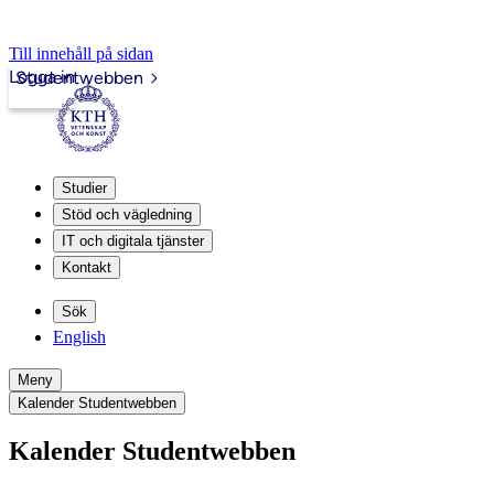
Till innehåll på sidan
Logga in
Studentwebben
Studier
Stöd och vägledning
IT och digitala tjänster
Kontakt
Sök
English
Meny
Kalender Studentwebben
Kalender Studentwebben