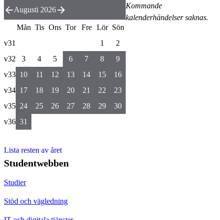
Kommande
Augusti 2026
kalenderhändelser saknas.
Mån
Tis
Ons
Tor
Fre
Lör
Sön
v31
1
2
v32
3
4
5
6
7
8
9
v33
10
11
12
13
14
15
16
v34
17
18
19
20
21
22
23
v35
24
25
26
27
28
29
30
v36
31
Lista resten av året
Studentwebben
Studier
Stöd och vägledning
IT och digitala tjänster