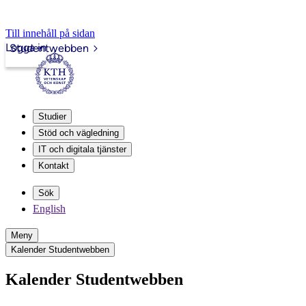
Till innehåll på sidan
Logga in
Studentwebben
Studier
Stöd och vägledning
IT och digitala tjänster
Kontakt
Sök
English
Meny
Kalender Studentwebben
Kalender Studentwebben