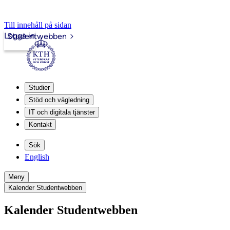
Till innehåll på sidan
Logga in
Studentwebben
Studier
Stöd och vägledning
IT och digitala tjänster
Kontakt
Sök
English
Meny
Kalender Studentwebben
Kalender Studentwebben