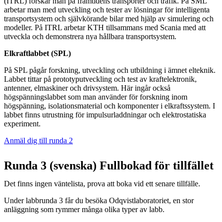
(ITRL) forskar man på framtidens transporter och trafik. På SML
arbetar man med utveckling och tester av lösningar för intelligenta
transportsystem och självkörande bilar med hjälp av simulering och
modeller. På ITRL arbetar KTH tillsammans med Scania med att
utveckla och demonstrera nya hållbara transportsystem.
Elkraftlabbet (SPL)
På SPL pågår forskning, utveckling och utbildning i ämnet elteknik.
Labbet tittar på prototyputveckling och test av kraftelektronik,
antenner, elmaskiner och drivsystem. Här ingår också
högspänningslabbet som man använder för forskning inom
högspänning, isolationsmaterial och komponenter i elkraftssystem. I
labbet finns utrustning för impulsurladdningar och elektrostatiska
experiment.
Anmäl dig till runda 2
Runda 3 (svenska) Fullbokad för tillfället
Det finns ingen väntelista, prova att boka vid ett senare tillfälle.
Under labbrunda 3 får du besöka Odqvistlaboratoriet, en stor
anläggning som rymmer många olika typer av labb.