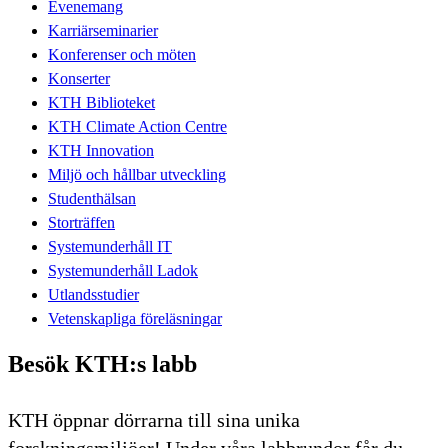
Evenemang
Karriärseminarier
Konferenser och möten
Konserter
KTH Biblioteket
KTH Climate Action Centre
KTH Innovation
Miljö och hållbar utveckling
Studenthälsan
Storträffen
Systemunderhåll IT
Systemunderhåll Ladok
Utlandsstudier
Vetenskapliga föreläsningar
Besök KTH:s labb
KTH öppnar dörrarna till sina unika
forskningsmiljöer! Under våra labbrundor får du