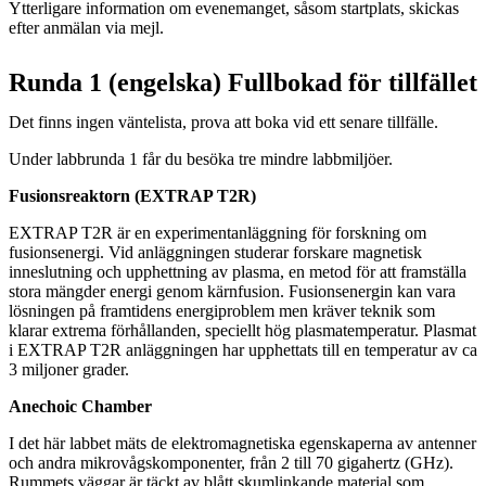
Ytterligare information om evenemanget, såsom startplats, skickas
efter anmälan via mejl.
Runda 1 (engelska) Fullbokad för tillfället
Det finns ingen väntelista, prova att boka vid ett senare tillfälle.
Under labbrunda 1 får du besöka tre mindre labbmiljöer.
Fusionsreaktorn (EXTRAP T2R)
EXTRAP T2R är en experimentanläggning för forskning om
fusionsenergi. Vid anläggningen studerar forskare magnetisk
inneslutning och upphettning av plasma, en metod för att framställa
stora mängder energi genom kärnfusion. Fusionsenergin kan vara
lösningen på framtidens energiproblem men kräver teknik som
klarar extrema förhållanden, speciellt hög plasmatemperatur. Plasmat
i EXTRAP T2R anläggningen har upphettats till en temperatur av ca
3 miljoner grader.
Anechoic Chamber
I det här labbet mäts de elektromagnetiska egenskaperna av antenner
och andra mikrovågskomponenter, från 2 till 70 gigahertz (GHz).
Rummets väggar är täckt av blått skumlinkande material som