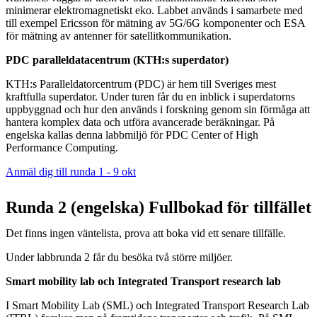
minimerar elektromagnetiskt eko. Labbet används i samarbete med
till exempel Ericsson för mätning av 5G/6G komponenter och ESA
för mätning av antenner för satellitkommunikation.
PDC paralleldatacentrum (KTH:s superdator)
KTH:s Paralleldatorcentrum (PDC) är hem till Sveriges mest
kraftfulla superdator. Under turen får du en inblick i superdatorns
uppbyggnad och hur den används i forskning genom sin förmåga att
hantera komplex data och utföra avancerade beräkningar. På
engelska kallas denna labbmiljö för PDC Center of High
Performance Computing.
Anmäl dig till runda 1 - 9 okt
Runda 2 (engelska) Fullbokad för tillfället
Det finns ingen väntelista, prova att boka vid ett senare tillfälle.
Under labbrunda 2 får du besöka två större miljöer.
Smart mobility lab och Integrated Transport research lab
I Smart Mobility Lab (SML) och Integrated Transport Research Lab