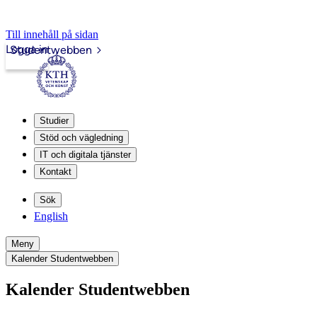
Till innehåll på sidan
Logga in
Studentwebben
Studier
Stöd och vägledning
IT och digitala tjänster
Kontakt
Sök
English
Meny
Kalender Studentwebben
Kalender Studentwebben