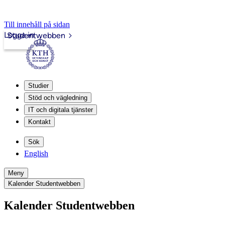
Till innehåll på sidan
Logga in
Studentwebben
Studier
Stöd och vägledning
IT och digitala tjänster
Kontakt
Sök
English
Meny
Kalender Studentwebben
Kalender Studentwebben