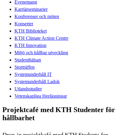
Evenemang
Karriärseminarier
Konferenser och möten
Konserter
KTH Biblioteket
KTH Climate Action Centre
KTH Innovation
Miljö och hållbar utveckling
Studenthälsan
Storträffen
Systemunderhåll IT
Systemunderhåll Ladok
Utlandsstudier
Vetenskapliga föreläsningar
Projektcafé med KTH Studenter för
hållbarhet
Drop-in projektkafé med KTH Students for