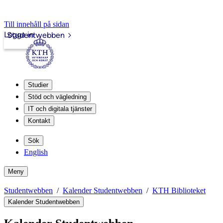
Till innehåll på sidan
Logga in
Studentwebben
Studier
Stöd och vägledning
IT och digitala tjänster
Kontakt
Sök
English
Meny
Studentwebben
Kalender Studentwebben
KTH Biblioteket
Kalender Studentwebben