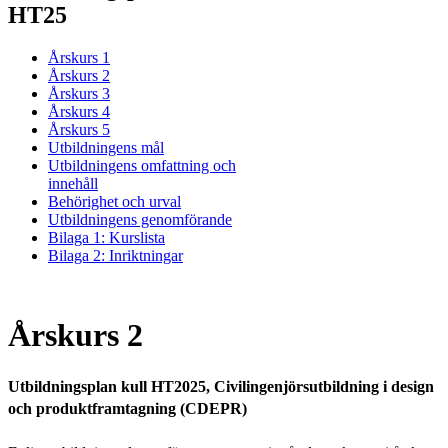
HT25
Årskurs 1
Årskurs 2
Årskurs 3
Årskurs 4
Årskurs 5
Utbildningens mål
Utbildningens omfattning och
innehåll
Behörighet och urval
Utbildningens genomförande
Bilaga 1: Kurslista
Bilaga 2: Inriktningar
Årskurs 2
Utbildningsplan kull HT2025, Civilingenjörsutbildning i design
och produktframtagning (CDEPR)