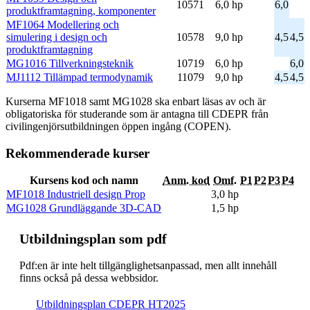
10571
6,0 hp
6,0
produktframtagning, komponenter
MF1064 Modellering och
simulering i design och
10578
9,0 hp
4,5
4,5
produktframtagning
MG1016 Tillverkningsteknik
10719
6,0 hp
6,0
MJ1112 Tillämpad termodynamik
11079
9,0 hp
4,5
4,5
Kurserna MF1018 samt MG1028 ska enbart läsas av och är
obligatoriska för studerande som är antagna till CDEPR från
civilingenjörsutbildningen öppen ingång (COPEN).
Rekommenderade kurser
Kursens kod och namn
Anm. kod
Omf.
P1
P2
P3
P4
MF1018 Industriell design Prop
3,0 hp
MG1028 Grundläggande 3D-CAD
1,5 hp
Ut­bild­nings­plan som pdf
Pdf:en är inte helt till­gäng­lig­hets­an­pas­sad, men allt inne­håll
finns också på dessa webb­sidor.
Ut­bild­nings­plan CDEPR HT2025