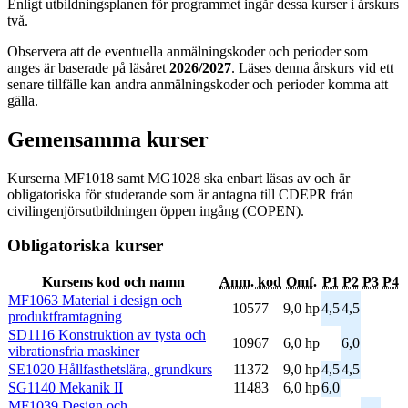
Enligt utbildningsplanen för programmet ingår dessa kurser i årskurs
två.
Observera att de eventuella anmälningskoder och perioder som
anges är baserade på läsåret
2026/2027
. Läses denna årskurs vid ett
senare tillfälle kan andra anmälningskoder och perioder komma att
gälla.
Gemensamma kurser
Kurserna MF1018 samt MG1028 ska enbart läsas av och är
obligatoriska för studerande som är antagna till CDEPR från
civilingenjörsutbildningen öppen ingång (COPEN).
Obligatoriska kurser
Kursens kod och namn
Anm. kod
Omf.
P1
P2
P3
P4
MF1063 Material i design och
10577
9,0 hp
4,5
4,5
produktframtagning
SD1116 Konstruktion av tysta och
10967
6,0 hp
6,0
vibrationsfria maskiner
SE1020 Hållfasthetslära, grundkurs
11372
9,0 hp
4,5
4,5
SG1140 Mekanik II
11483
6,0 hp
6,0
MF1039 Design och