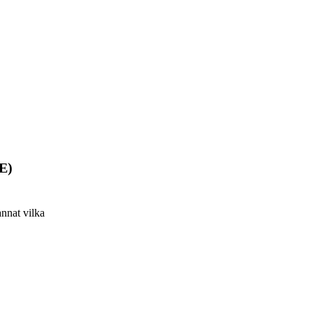
TE)
annat vilka