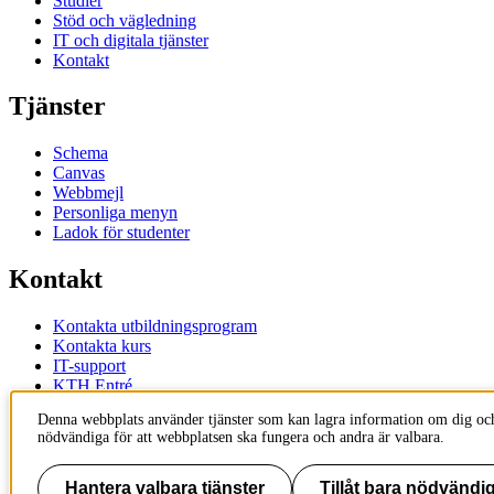
Studier
Stöd och vägledning
IT och digitala tjänster
Kontakt
Tjänster
Schema
Canvas
Webbmejl
Personliga menyn
Ladok för studenter
Kontakt
Kontakta utbildningsprogram
Kontakta kurs
IT-support
KTH Entré
KTH Biblioteket
Denna webbplats använder tjänster som kan lagra information om dig och
nödvändiga för att webbplatsen ska fungera och andra är valbara.
KTH
100 44 Stockholm
+46 8 790 60 00
Hantera valbara tjänster
Tillåt bara nödvändig