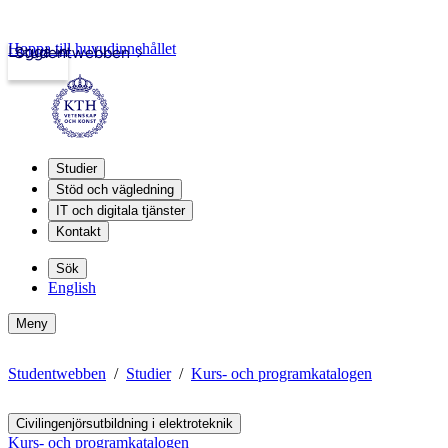
Hoppa till huvudinnehållet
Logga in
Studentwebben
Studier
Stöd och vägledning
IT och digitala tjänster
Kontakt
Sök
English
Meny
Studentwebben
Studier
Kurs- och programkatalogen
Civilingenjörsutbildning i elektroteknik
Kurs- och programkatalogen