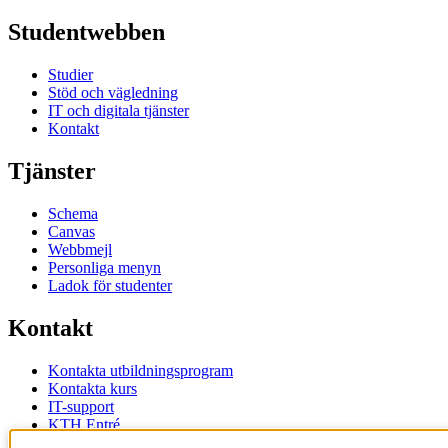
Studentwebben
Studier
Stöd och vägledning
IT och digitala tjänster
Kontakt
Tjänster
Schema
Canvas
Webbmejl
Personliga menyn
Ladok för studenter
Kontakt
Kontakta utbildningsprogram
Kontakta kurs
IT-support
KTH Entré
KTH Biblioteket