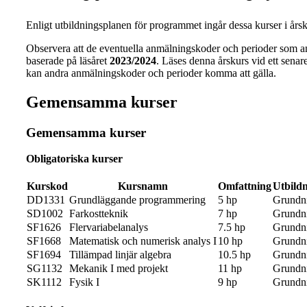
Enligt utbildningsplanen för programmet ingår dessa kurser i årsku
Observera att de eventuella anmälningskoder och perioder som a
baserade på läsåret
2023/2024
. Läses denna årskurs vid ett senare 
kan andra anmälningskoder och perioder komma att gälla.
Gemensamma kurser
Gemensamma kurser
Obligatoriska kurser
Kurskod
Kursnamn
Omfattning
Utbild
DD1331
Grundläggande programmering
5 hp
Grundn
SD1002
Farkostteknik
7 hp
Grundn
SF1626
Flervariabelanalys
7.5 hp
Grundn
SF1668
Matematisk och numerisk analys I
10 hp
Grundn
SF1694
Tillämpad linjär algebra
10.5 hp
Grundn
SG1132
Mekanik I med projekt
11 hp
Grundn
SK1112
Fysik I
9 hp
Grundn