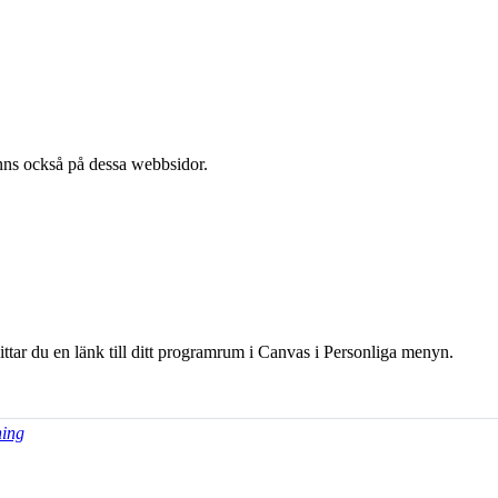
l finns också på dessa webb­sidor.
hittar du en länk till ditt programrum i Canvas i Personliga menyn.
ning