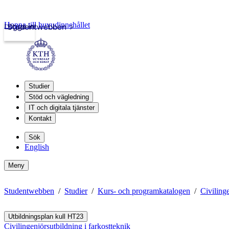
Hoppa till huvudinnehållet
Logga in
Studentwebben
Studier
Stöd och vägledning
IT och digitala tjänster
Kontakt
Sök
English
Meny
Studentwebben
Studier
Kurs- och programkatalogen
Civilinge
Utbildningsplan kull HT23
Civilingenjörsutbildning i farkostteknik