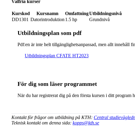
Valfria kurser
Kurskod
Kursnamn
Omfattning
Utbildningsnivå
DD1301
Datorintroduktion
1.5 hp
Grundnivå
Ut­bild­nings­plan som pdf
Pdf:en är inte helt till­gäng­lig­hets­an­pas­sad, men allt inne­hål
Ut­bild­nings­plan CFATE HT2023
För dig som läser programmet
När du har registrerat dig på den första kursen i ditt program 
Kontakt för frågor om utbildning på KTH:
Central studievägled
Teknisk kontakt om denna sida:
kopps@kth.se