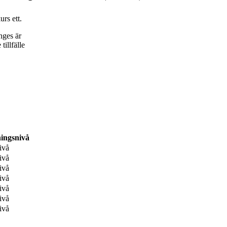
rs ett.
nges är
tillfälle
ningsnivå
ivå
ivå
ivå
ivå
ivå
ivå
ivå