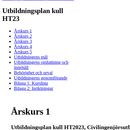
Utbildningsplan kull
HT23
Årskurs 1
Årskurs 2
Årskurs 3
Årskurs 4
Årskurs 5
Utbildningens mål
Utbildningens omfattning och
innehåll
Behörighet och urval
Utbildningens genomförande
Bilaga 1: Kurslista
Bilaga 2: Inriktningar
Årskurs 1
Utbildningsplan kull HT2023, Civilingenjörsut