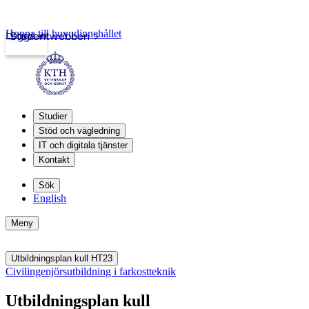
Hoppa till huvudinnehållet
Logga in
Studentwebben
Studier
Stöd och vägledning
IT och digitala tjänster
Kontakt
Sök
English
Meny
Utbildningsplan kull HT23
Civilingenjörsutbildning i farkostteknik
Utbildningsplan kull