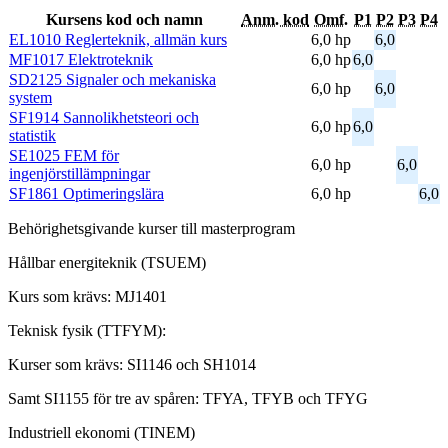
Kursens kod och namn
Anm. kod
Omf.
P1
P2
P3
P4
EL1010 Reglerteknik, allmän kurs
6,0 hp
6,0
MF1017 Elektroteknik
6,0 hp
6,0
SD2125 Signaler och mekaniska
6,0 hp
6,0
system
SF1914 Sannolikhetsteori och
6,0 hp
6,0
statistik
SE1025 FEM för
6,0 hp
6,0
ingenjörstillämpningar
SF1861 Optimeringslära
6,0 hp
6,0
Behörighetsgivande kurser till masterprogram
Hållbar energiteknik (TSUEM)
Kurs som krävs: MJ1401
Teknisk fysik (TTFYM):
Kurser som krävs: SI1146 och SH1014
Samt SI1155 för tre av spåren: TFYA, TFYB och TFYG
Industriell ekonomi (TINEM)