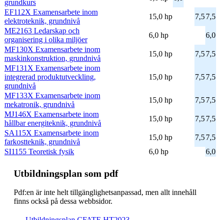
grundkurs
EF112X Examensarbete inom
15,0 hp
7,5
7,5
elektroteknik, grundnivå
ME2163 Ledarskap och
6,0 hp
6,0
organisering i olika miljöer
MF130X Examensarbete inom
15,0 hp
7,5
7,5
maskinkonstruktion, grundnivå
MF131X Examensarbete inom
integrerad produktutveckling,
15,0 hp
7,5
7,5
grundnivå
MF133X Examensarbete inom
15,0 hp
7,5
7,5
mekatronik, grundnivå
MJ146X Examensarbete inom
15,0 hp
7,5
7,5
hållbar energiteknik, grundnivå
SA115X Examensarbete inom
15,0 hp
7,5
7,5
farkostteknik, grundnivå
SI1155 Teoretisk fysik
6,0 hp
6,0
Ut­bild­nings­plan som pdf
Pdf:en är inte helt till­gäng­lig­hets­an­pas­sad, men allt inne­håll
finns också på dessa webb­sidor.
Ut­bild­nings­plan CFATE HT2023