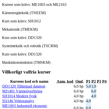
Kursen som krävs: ME1003 och ME2163
Kärnenergiteknik (TNEEM)
Kurs som krävs: SH1012
Mekatronik (TMEKM)
Kurs som krävs: DD1320
Systemteknik och robotik (TSCRM)
Kurs som krävs: DD1320
Maskinkonstruktion (TMSKM)
Villkorligt valfria kurser
Kursens kod och namn
Anm. kod
Omf.
P1
P2
P3
P4
DD1320 Tillämpad datalogi
6,0 hp
5,0
1,0
MJ1401 Värmeöverföring
6,0 hp
6,0
SH1014 Modern fysik
4,0 hp
4,0
SI1146 Vektoranalys
4,0 hp
4,0
ME1003 Industriell ekonomi,
6,0 hp
6,0