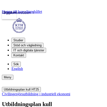
Hoppa till huvudinnehållet
Logga in
Studentwebben
Studier
Stöd och vägledning
IT och digitala tjänster
Kontakt
Sök
English
Meny
Utbildningsplan kull HT25
Civilingenjörsutbildning i industriell ekonomi
Utbildningsplan kull