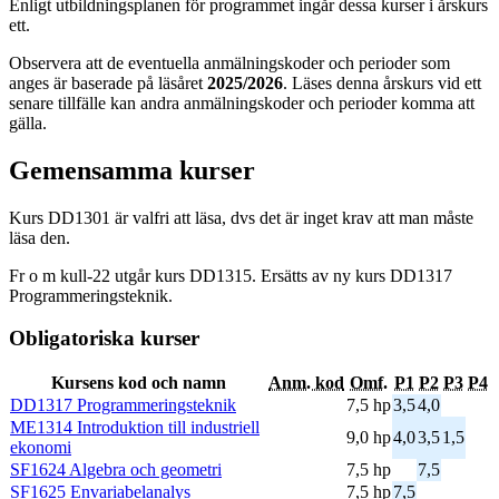
Enligt utbildningsplanen för programmet ingår dessa kurser i årskurs
ett.
Observera att de eventuella anmälningskoder och perioder som
anges är baserade på läsåret
2025/2026
. Läses denna årskurs vid ett
senare tillfälle kan andra anmälningskoder och perioder komma att
gälla.
Gemensamma kurser
Kurs DD1301 är valfri att läsa, dvs det är inget krav att man måste
läsa den.
Fr o m kull-22 utgår kurs DD1315. Ersätts av ny kurs DD1317
Programmeringsteknik.
Obligatoriska kurser
Kursens kod och namn
Anm. kod
Omf.
P1
P2
P3
P4
DD1317 Programmeringsteknik
7,5 hp
3,5
4,0
ME1314 Introduktion till industriell
9,0 hp
4,0
3,5
1,5
ekonomi
SF1624 Algebra och geometri
7,5 hp
7,5
SF1625 Envariabelanalys
7,5 hp
7,5