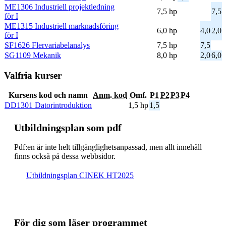
ME1306 Industriell projektledning
7,5 hp
7,5
för I
ME1315 Industriell marknadsföring
6,0 hp
4,0
2,0
för I
SF1626 Flervariabelanalys
7,5 hp
7,5
SG1109 Mekanik
8,0 hp
2,0
6,0
Valfria kurser
Kursens kod och namn
Anm. kod
Omf.
P1
P2
P3
P4
DD1301 Datorintroduktion
1,5 hp
1,5
Ut­bild­nings­plan som pdf
Pdf:en är inte helt till­gäng­lig­hets­an­pas­sad, men allt inne­håll
finns också på dessa webb­sidor.
Ut­bild­nings­plan CINEK HT2025
För dig som läser programmet