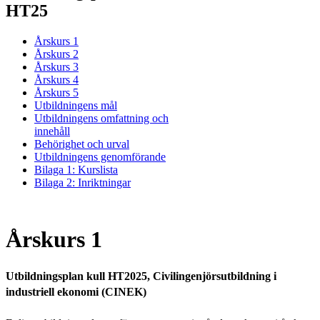
HT25
Årskurs 1
Årskurs 2
Årskurs 3
Årskurs 4
Årskurs 5
Utbildningens mål
Utbildningens omfattning och
innehåll
Behörighet och urval
Utbildningens genomförande
Bilaga 1: Kurslista
Bilaga 2: Inriktningar
Årskurs 1
Utbildningsplan kull HT2025, Civilingenjörsutbildning i
industriell ekonomi (CINEK)