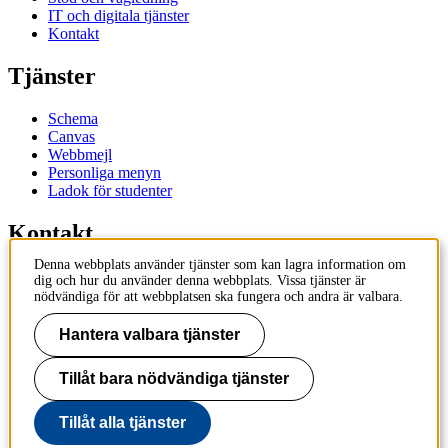
IT och digitala tjänster
Kontakt
Tjänster
Schema
Canvas
Webbmejl
Personliga menyn
Ladok för studenter
Kontakt
Denna webbplats använder tjänster som kan lagra information om
Kontakta utbildningsprogram
dig och hur du använder denna webbplats. Vissa tjänster är
Kontakta kurs
nödvändiga för att webbplatsen ska fungera och andra är valbara.
IT-support
KTH Entré
Hantera valbara tjänster
KTH Biblioteket
Tillåt bara nödvändiga tjänster
KTH
100 44 Stockholm
+46 8 790 60 00
Tillåt alla tjänster
info@kth.se