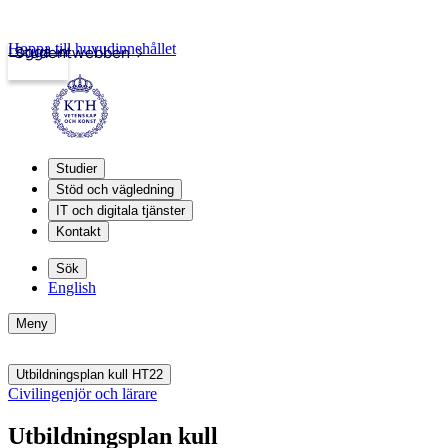
Hoppa till huvudinnehållet
Logga in
Studentwebben
Studier
Stöd och vägledning
IT och digitala tjänster
Kontakt
Sök
English
Meny
Utbildningsplan kull HT22
Civilingenjör och lärare
Utbildningsplan kull