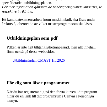
specificerade i utbildningsplanen.
För mer information gällande de behörighetsgivande kurserna, se
respektive inriktning.
Ett kandidatexamensarbete inom maskinteknik ska läsas under
årskurs 3, oberoende av vilket masterprogram som ska läsas.
Ut­bild­nings­plan som pdf
Pdf:en är inte helt till­gäng­lig­hets­an­pas­sad, men allt inne­håll
finns också på dessa webb­sidor.
Ut­bild­nings­plan CMAST HT2026
För dig som läser programmet
När du har registrerat dig på den första kursen i ditt program
hittar du en länk till ditt programrum i Canvas i Personliga
menyn.