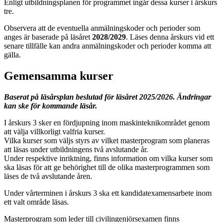
Enligt utbildningsplanen för programmet ingår dessa kurser i årskurs
tre.
Observera att de eventuella anmälningskoder och perioder som
anges är baserade på läsåret
2028/2029
. Läses denna årskurs vid ett
senare tillfälle kan andra anmälningskoder och perioder komma att
gälla.
Gemensamma kurser
Baserat på läsårsplan beslutad för läsåret 2025/2026. Ändringar
kan ske för kommande läsår.
I årskurs 3 sker en fördjupning inom maskinteknikområdet genom
att välja villkorligt valfria kurser.
Vilka kurser som väljs styrs av vilket masterprogram som planeras
att läsas under utbildningens två avslutande år.
Under respektive inriktning, finns information om vilka kurser som
ska läsas för att ge behörighet till de olika masterprogrammen som
läses de två avslutande åren.
Under vårterminen i årskurs 3 ska ett kandidatexamensarbete inom
ett valt område läsas.
Masterprogram som leder till civilingenjörsexamen finns