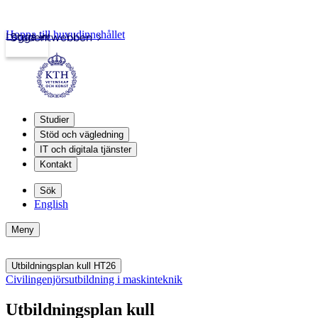
Hoppa till huvudinnehållet
Logga in
Studentwebben
Studier
Stöd och vägledning
IT och digitala tjänster
Kontakt
Sök
English
Meny
Utbildningsplan kull HT26
Civilingenjörsutbildning i maskinteknik
Utbildningsplan kull