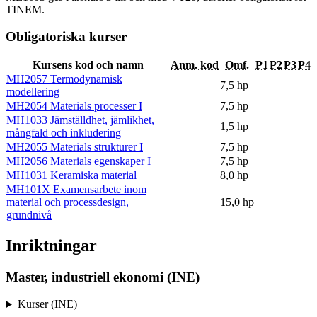
TINEM.
Obligatoriska kurser
Kursens kod och namn
Anm. kod
Omf.
P1
P2
P3
P4
MH2057 Termodynamisk
7,5 hp
modellering
MH2054 Materials processer I
7,5 hp
MH1033 Jämställdhet, jämlikhet,
1,5 hp
mångfald och inkludering
MH2055 Materials strukturer I
7,5 hp
MH2056 Materials egenskaper I
7,5 hp
MH1031 Keramiska material
8,0 hp
MH101X Examensarbete inom
material och processdesign,
15,0 hp
grundnivå
Inriktningar
Master, industriell ekonomi (INE)
Kurser (INE)