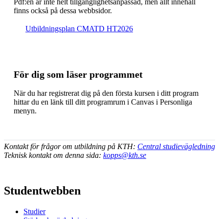
Pdf:en är inte helt till­gäng­lig­hets­an­pas­sad, men allt inne­håll
finns också på dessa webb­sidor.
Ut­bild­nings­plan CMATD HT2026
För dig som läser programmet
När du har registrerat dig på den första kursen i ditt program
hittar du en länk till ditt programrum i Canvas i Personliga
menyn.
Kontakt för frågor om utbildning på KTH:
Central studievägledning
Teknisk kontakt om denna sida:
kopps@kth.se
Studentwebben
Studier