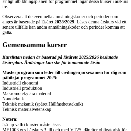
Enligt utbildningsplanen för programmet ingår dessa kurser i årskurs
tre.
Observera att de eventuella anmälningskoder och perioder som
anges är baserade på läsåret
2028/2029
. Läses denna årskurs vid ett
senare tillfälle kan andra anmälningskoder och perioder komma att
gälla.
Gemensamma kurser
Kurslistan nedan är baserad på läsårets 2025/2026 beslutade
läsårsplan. Ändringar kan ske för kommande läsår.
Masterprogram som leder till civilingenjörsexamen för dig som
påbörjat programmet 2025:
Industriell ekonomi
Industriell produktion
Makromolekylära material
Nanoteknik
Teknisk mekanik (spåret Hållfasthetsteknik)
Teknisk materialvetenskap
Notera:
5,5 hp valfri kurs/er måste läsas.
ME1003 ges i årskurs 3 till och med VT25, därefter obligatorisk för