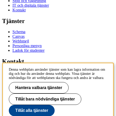
Stöd och vägledning
IT och digitala tjänster
Kontakt
Tjänster
Schema
Canvas
Webbmejl
Personliga menyn
Ladok för studenter
Kontakt
Denna webbplats använder tjänster som kan lagra information om
Kontakta utbildningsprogram
dig och hur du använder denna webbplats. Vissa tjänster är
Kontakta kurs
nödvändiga för att webbplatsen ska fungera och andra är valbara.
IT-support
KTH Entré
Hantera valbara tjänster
KTH Biblioteket
Tillåt bara nödvändiga tjänster
KTH
100 44 Stockholm
+46 8 790 60 00
Tillåt alla tjänster
info@kth.se