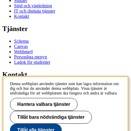
Studier
Stöd och vägledning
IT och digitala tjänster
Kontakt
Tjänster
Schema
Canvas
Webbmejl
Personliga menyn
Ladok för studenter
Kontakt
Denna webbplats använder tjänster som kan lagra information om
Kontakta utbildningsprogram
dig och hur du använder denna webbplats. Vissa tjänster är
Kontakta kurs
nödvändiga för att webbplatsen ska fungera och andra är valbara.
IT-support
KTH Entré
Hantera valbara tjänster
KTH Biblioteket
Tillåt bara nödvändiga tjänster
KTH
100 44 Stockholm
+46 8 790 60 00
Tillåt alla tjänster