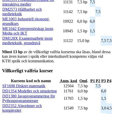
11131
7,5 hp
7,5
interaktiva medier
DM2573 Hållbarhet och
11142
7,5 hp
7,5
medieteknik
ME1003 Industriell ekonomi,
10922
6,0 hp
6,0
grundkurs
ME1042 Entreprenörskap inom
10945
1,5 hp
1,5
Media och IKT
DM128X Examensarbete inom
11122
15,0 hp
7,5
7,5
medieteknik, grundnivå
Minst 13 hp
av de villkorligt valfria kurserna ska läsas, bland dessa
kan även kurser i språk eller interkulturell kompetens väljas vid
KTH språk och kommunikation.
Villkorligt valfria kurser
Kursens kod och namn
Anm. kod
Omf.
P1
P2
P3
P4
SF1698 Diskret matematik
12504
7,5 hp
7,5
DD1354 Modeller och simulering
11761
6,0 hp
6,0
DD1380 Javaprogrammering för
11765
1,5 hp
1,5
Pythonprogrammerare
DD2352 Algoritmer och
11549
7,5 hp
3,0
4,5
komplexitet