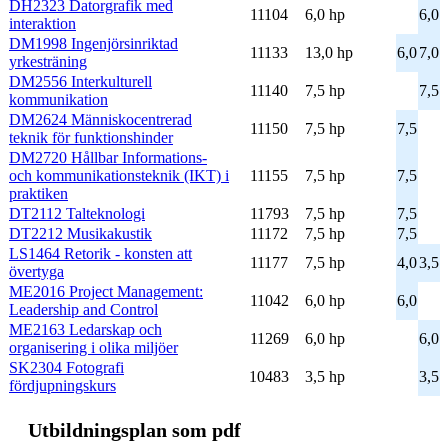
DH2323 Datorgrafik med
11104
6,0 hp
6,0
interaktion
DM1998 Ingenjörsinriktad
11133
13,0 hp
6,0
7,0
yrkesträning
DM2556 Interkulturell
11140
7,5 hp
7,5
kommunikation
DM2624 Människocentrerad
11150
7,5 hp
7,5
teknik för funktionshinder
DM2720 Hållbar Informations-
och kommunikationsteknik (IKT) i
11155
7,5 hp
7,5
praktiken
DT2112 Talteknologi
11793
7,5 hp
7,5
DT2212 Musikakustik
11172
7,5 hp
7,5
LS1464 Retorik - konsten att
11177
7,5 hp
4,0
3,5
övertyga
ME2016 Project Management:
11042
6,0 hp
6,0
Leadership and Control
ME2163 Ledarskap och
11269
6,0 hp
6,0
organisering i olika miljöer
SK2304 Fotografi
10483
3,5 hp
3,5
fördjupningskurs
Ut­bild­nings­plan som pdf