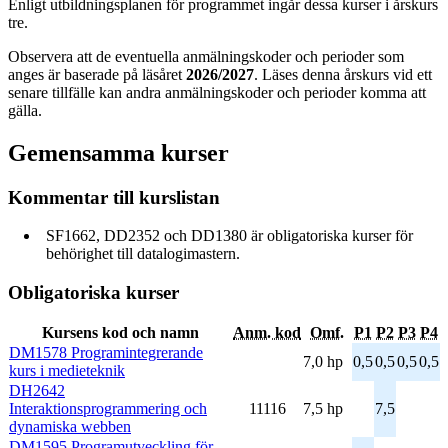
Enligt utbildningsplanen för programmet ingår dessa kurser i årskurs
tre.
Observera att de eventuella anmälningskoder och perioder som
anges är baserade på läsåret
2026/2027
. Läses denna årskurs vid ett
senare tillfälle kan andra anmälningskoder och perioder komma att
gälla.
Gemensamma kurser
Kommentar till kurslistan
SF1662, DD2352 och DD1380 är obligatoriska kurser för
behörighet till datalogimastern.
Obligatoriska kurser
Kursens kod och namn
Anm. kod
Omf.
P1
P2
P3
P4
DM1578 Programintegrerande
7,0 hp
0,5
0,5
0,5
0,5
kurs i medieteknik
DH2642
Interaktionsprogrammering och
11116
7,5 hp
7,5
dynamiska webben
DM1595 Programutveckling för