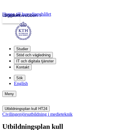
Hoppa till huvudinnehållet
Logga in
Studentwebben
Studier
Stöd och vägledning
IT och digitala tjänster
Kontakt
Sök
English
Meny
Utbildningsplan kull HT24
Civilingenjörsutbildning i medieteknik
Utbildningsplan kull