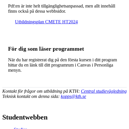
Pdf:en är inte helt till­gäng­lig­hets­an­pas­sad, men allt inne­håll
finns också på dessa webb­sidor.
Ut­bild­nings­plan CMETE HT2024
För dig som läser programmet
När du har registrerat dig på den första kursen i ditt program
hittar du en länk till ditt programrum i Canvas i Personliga
menyn.
Kontakt för frågor om utbildning på KTH:
Central studievägledning
Teknisk kontakt om denna sida:
kopps@kth.se
Studentwebben