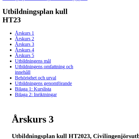
Utbildningsplan kull
HT23
Årskurs 1
Årskurs 2
Årskurs 3
Årskurs 4
Årskurs 5
Utbildningens mål
Utbildningens omfattning och
innehåll
Behörighet och urval
Utbildningens genomförande
Bilaga 1: Kurslista
Bilaga 2: Inriktningar
Årskurs 3
Utbildningsplan kull HT2023, Civilingenjörsu