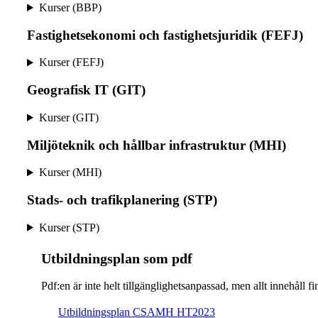
Kurser (BBP)
Fastighetsekonomi och fastighetsjuridik (FEFJ)
Kurser (FEFJ)
Geografisk IT (GIT)
Kurser (GIT)
Miljöteknik och hållbar infrastruktur (MHI)
Kurser (MHI)
Stads- och trafikplanering (STP)
Kurser (STP)
Ut­bild­nings­plan som pdf
Pdf:en är inte helt till­gäng­lig­hets­an­pas­sad, men allt inne­hål
Ut­bild­nings­plan CSAMH HT2023