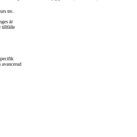
urs tre.
nges är
tillfälle
specifik
på avancerad