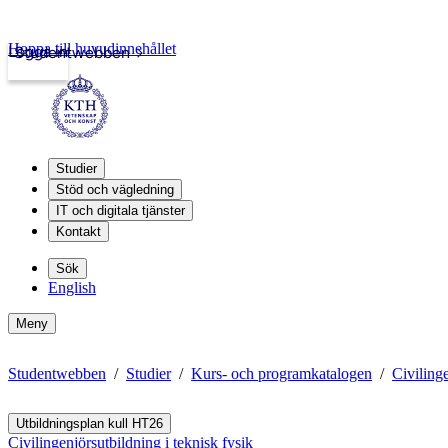
Hoppa till huvudinnehållet
Logga in
Studentwebben
Studier
Stöd och vägledning
IT och digitala tjänster
Kontakt
Sök
English
Meny
Studentwebben
Studier
Kurs- och programkatalogen
Civilinge
Utbildningsplan kull HT26
Civilingenjörsutbildning i teknisk fysik