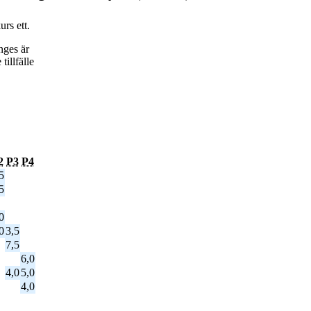
rs ett.
nges är
tillfälle
2
P3
P4
5
5
0
0
3,5
7,5
6,0
4,0
5,0
4,0