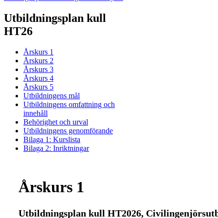
Utbildningsplan kull
HT26
Årskurs 1
Årskurs 2
Årskurs 3
Årskurs 4
Årskurs 5
Utbildningens mål
Utbildningens omfattning och
innehåll
Behörighet och urval
Utbildningens genomförande
Bilaga 1: Kurslista
Bilaga 2: Inriktningar
Årskurs 1
Utbildningsplan kull HT2026, Civilingenjörsutb