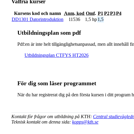
Valfria kurser
Kursens kod och namn
Anm. kod
Omf.
P1
P2
P3
P4
DD1301 Datorintroduktion
11536
1,5 hp
1,5
Ut­bild­nings­plan som pdf
Pdf:en är inte helt till­gäng­lig­hets­an­pas­sad, men allt inne­hål
Ut­bild­nings­plan CTFYS HT2026
För dig som läser programmet
När du har registrerat dig på den första kursen i ditt program 
Kontakt för frågor om utbildning på KTH:
Central studievägled
Teknisk kontakt om denna sida:
kopps@kth.se