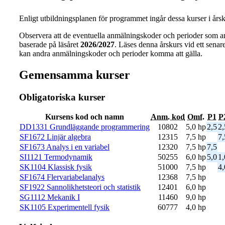
Enligt utbildningsplanen för programmet ingår dessa kurser i årsku
Observera att de eventuella anmälningskoder och perioder som a
baserade på läsåret
2026/2027
. Läses denna årskurs vid ett senare 
kan andra anmälningskoder och perioder komma att gälla.
Gemensamma kurser
Obligatoriska kurser
Kursens kod och namn
Anm. kod
Omf.
P1
P
DD1331 Grundläggande programmering
10802
5,0 hp
2,5
2,
SF1672 Linjär algebra
12315
7,5 hp
7,
SF1673 Analys i en variabel
12320
7,5 hp
7,5
SI1121 Termodynamik
50255
6,0 hp
5,0
1,
SK1104 Klassisk fysik
51000
7,5 hp
4,
SF1674 Flervariabelanalys
12368
7,5 hp
SF1922 Sannolikhetsteori och statistik
12401
6,0 hp
SG1112 Mekanik I
11460
9,0 hp
SK1105 Experimentell fysik
60777
4,0 hp