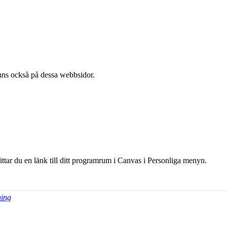
l finns också på dessa webb­sidor.
hittar du en länk till ditt programrum i Canvas i Personliga menyn.
ning