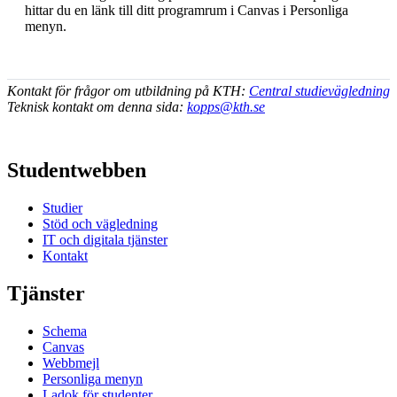
hittar du en länk till ditt programrum i Canvas i Personliga
menyn.
Kontakt för frågor om utbildning på KTH:
Central studievägledning
Teknisk kontakt om denna sida:
kopps@kth.se
Studentwebben
Studier
Stöd och vägledning
IT och digitala tjänster
Kontakt
Tjänster
Schema
Canvas
Webbmejl
Personliga menyn
Ladok för studenter