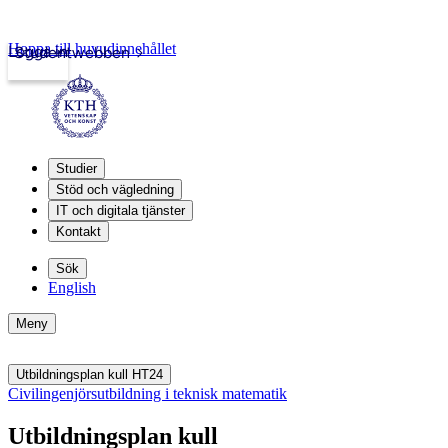
Hoppa till huvudinnehållet
Logga in
Studentwebben
Studier
Stöd och vägledning
IT och digitala tjänster
Kontakt
Sök
English
Meny
Utbildningsplan kull HT24
Civilingenjörsutbildning i teknisk matematik
Utbildningsplan kull