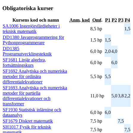
Obligatoriska kurser
Kursens kod och namn
Anm. kod
Omf.
P1
P2
P3
P4
SA1006 Ingenjörsfärdigheter i
8,5 hp
1,5
teknisk matematik
DD1380 Javaprogrammering för
1,5 hp
1,5
Pythonprogrammerare
DD1385
6,0 hp
2,0
4,0
Programutvecklingsteknik
SF1681 Linjär algebra,
6,0 hp
6,0
fortsättningskurs
SF1692 Analytiska och numeriska
metoder för ordinära
5,5 hp
5,5
differentialekvationer
SF1693 Analytiska och numeriska
metoder för partiella
11,0 hp
5,0
3,8
2,2
differentialekvationer och
transformer
SF1930 Statistisk inlärning och
6,0 hp
6,0
dataanalys
SF1679 Diskret matematik
7,5 hp
7,5
SH1017 Fysik för teknisk
7,5 hp
7,5
matematik