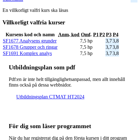
En villkorligt valfri kurs ska läsas
Villkorligt valfria kurser
Kursens kod och namn
Anm. kod
Omf.
P1
P2
P3
P4
SF1677 Analysens grunder
7,5 hp
3,7
3,8
SF1678 Grupper och ringar
7,5 hp
3,7
3,8
SF1691 Komplex analys
7,5 hp
3,7
3,8
Ut­bild­nings­plan som pdf
Pdf:en är inte helt till­gäng­lig­hets­an­pas­sad, men allt inne­håll
finns också på dessa webb­sidor.
Ut­bild­nings­plan CTMAT HT2024
För dig som läser programmet
När du har registrerat dig på den första kursen i ditt program