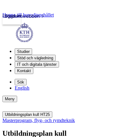
Hoppa till huvudinnehållet
Logga in
Studentwebben
Studier
Stöd och vägledning
IT och digitala tjänster
Kontakt
Sök
English
Meny
Utbildningsplan kull HT25
Masterprogram, flyg- och rymdteknik
Utbildningsplan kull