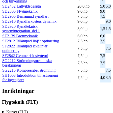
och tillverkning
SD2432 Lättviktsdesign
20,0 hp
5,0
5,0
SD2805 Flygmekanik
9,0 hp
9,0
SD2905 Bemannad rymdfart
7,5 hp
7,5
SD2910 Rymdfarkosters dynamik
9,0 hp
9,0
SD2920 Rymdteknisk
3,0 hp
1,5
1,5
systemintegration, del 1
SE2139 Brottmekanik
6,0 hp
6,0
SF2812 Tillämpad linjär optimering
7,5 hp
7,5
SF2822 Tillämpad ickelinjär
7,5 hp
7,5
optimering
SF2842 Geometrisk styrteori
7,5 hp
7,5
SG2212 Strömningsmekaniska
7,5 hp
7,5
beräkningar
SG2215 Kompressibel strömning
7,5 hp
7,5
SH1003 Introduktion till astronomi
7,5 hp
4,0
3,5
för ingenjörer
Inriktningar
Flygteknik (FLT)
Kurser (FLT)