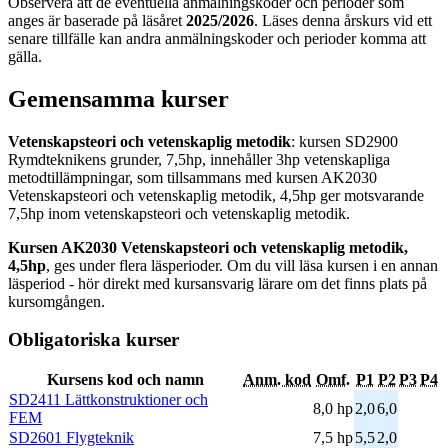
Observera att de eventuella anmälningskoder och perioder som
anges är baserade på läsåret
2025/2026
. Läses denna årskurs vid ett
senare tillfälle kan andra anmälningskoder och perioder komma att
gälla.
Gemensamma kurser
Vetenskapsteori och vetenskaplig metodik
: kursen SD2900
Rymdteknikens grunder, 7,5hp, innehåller 3hp vetenskapliga
metodtillämpningar, som tillsammans med kursen AK2030
Vetenskapsteori och vetenskaplig metodik, 4,5hp ger motsvarande
7,5hp inom vetenskapsteori och vetenskaplig metodik.
Kursen AK2030 Vetenskapsteori och vetenskaplig metodik,
4,5hp
, ges under flera läsperioder. Om du vill läsa kursen i en annan
läsperiod - hör direkt med kursansvarig lärare om det finns plats på
kursomgången.
Obligatoriska kurser
Kursens kod och namn
Anm. kod
Omf.
P1
P2
P3
P4
SD2411 Lättkonstruktioner och
8,0 hp
2,0
6,0
FEM
SD2601 Flygteknik
7,5 hp
5,5
2,0