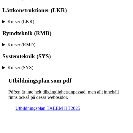
Lättkonstruktioner (LKR)
Kurser (LKR)
Rymdteknik (RMD)
Kurser (RMD)
Systemteknik (SYS)
Kurser (SYS)
Ut­bild­nings­plan som pdf
Pdf:en är inte helt till­gäng­lig­hets­an­pas­sad, men allt inne­håll
finns också på dessa webb­sidor.
Ut­bild­nings­plan TAEEM HT2025