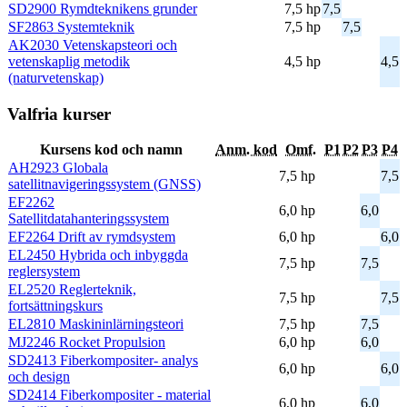
SD2900 Rymdteknikens grunder
7,5 hp
7,5
SF2863 Systemteknik
7,5 hp
7,5
AK2030 Vetenskapsteori och
vetenskaplig metodik
4,5 hp
4,5
(naturvetenskap)
Valfria kurser
Kursens kod och namn
Anm. kod
Omf.
P1
P2
P3
P4
AH2923 Globala
7,5 hp
7,5
satellitnavigeringssystem (GNSS)
EF2262
6,0 hp
6,0
Satellitdatahanteringssystem
EF2264 Drift av rymdsystem
6,0 hp
6,0
EL2450 Hybrida och inbyggda
7,5 hp
7,5
reglersystem
EL2520 Reglerteknik,
7,5 hp
7,5
fortsättningskurs
EL2810 Maskininlärningsteori
7,5 hp
7,5
MJ2246 Rocket Propulsion
6,0 hp
6,0
SD2413 Fiberkompositer- analys
6,0 hp
6,0
och design
SD2414 Fiberkompositer - material
6,0 hp
6,0