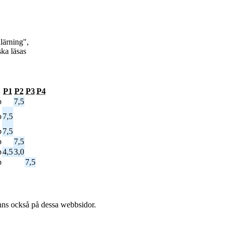
lärning",
ka läsas
P1
P2
P3
P4
p
7,5
p
7,5
p
7,5
p
7,5
p
4,5
3,0
p
7,5
l finns också på dessa webb­sidor.