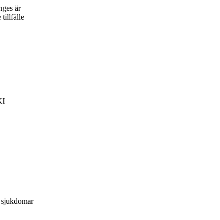
nges är
tillfälle
KI
a sjukdomar