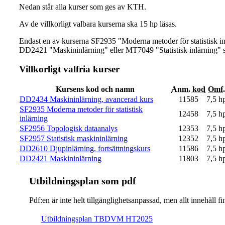
Nedan står alla kurser som ges av KTH.
Av de villkorligt valbara kurserna ska 15 hp läsas.
Endast en av kurserna SF2935 "Moderna metoder för statistisk in
DD2421 "Maskininlärning" eller MT7049 "Statistisk inlärning" s
Villkorligt valfria kurser
Kursens kod och namn
Anm. kod
Omf.
DD2434 Maskininlärning, avancerad kurs
11585
7,5 h
SF2935 Moderna metoder för statistisk
12458
7,5 h
inlärning
SF2956 Topologisk dataanalys
12353
7,5 h
SF2957 Statistisk maskininlärning
12352
7,5 h
DD2610 Djupinlärning, fortsättningskurs
11586
7,5 h
DD2421 Maskininlärning
11803
7,5 h
Ut­bild­nings­plan som pdf
Pdf:en är inte helt till­gäng­lig­hets­an­pas­sad, men allt inne­hål
Ut­bild­nings­plan TBDVM HT2025