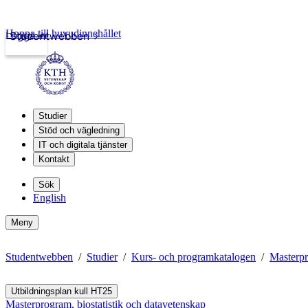
Hoppa till huvudinnehållet
Logga in
Studentwebben
Studier
Stöd och vägledning
IT och digitala tjänster
Kontakt
Sök
English
Meny
Studentwebben
Studier
Kurs- och programkatalogen
Masterpr
Utbildningsplan kull HT25
Masterprogram, biostatistik och datavetenskap