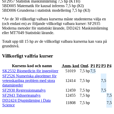
SF2957 Statistisk maskininlärning 7,5 hp (KTH)
5BD005 Matematik för kausal inferens 7,5 hp (KI)
5BD006 Grunderna i statistisk modellering 7,5 hp (KI)
*Av de 30 villkorligt valbara kurserna måste studenterna välja en
(och endast en) av följande villkorligt valbara kurser: SF2935
Moderna metoder för statistiskt lärande, DD2421 Maskininlärning
eller MT7049 Statistiskt lärande.
Totalt upp till 15 hp av de villkorligt valbara kurserna kan vara på
grundnivå.
Villkorligt valfria kurser
Kursens kod och namn
Anm. kod
Omf.
P1
P2
P3
P4
SK2532 Biomedicin för ingenjörer
51019
7,5 hp
7,5
SF2526 Numeriska algoritmer för
vetenskapliga problem med stora
12414
7,5 hp
7,5
datamängder
SF2930 Regressionsanalys
12459
7,5 hp
7,5
SF2943 Tidsserieanalys
12455
7,5 hp
7,5
DD2424 Djupinlärning i Data
11808
7,5 hp
7,5
Science