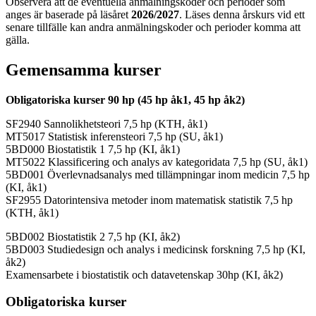
Observera att de eventuella anmälningskoder och perioder som
anges är baserade på läsåret
2026/2027
. Läses denna årskurs vid ett
senare tillfälle kan andra anmälningskoder och perioder komma att
gälla.
Gemensamma kurser
Obligatoriska kurser 90 hp (45 hp åk1, 45 hp åk2)
SF2940 Sannolikhetsteori 7,5 hp (KTH, åk1)
MT5017 Statistisk inferensteori 7,5 hp (SU, åk1)
5BD000 Biostatistik 1 7,5 hp (KI, åk1)
MT5022 Klassificering och analys av kategoridata 7,5 hp (SU, åk1)
5BD001 Överlevnadsanalys med tillämpningar inom medicin 7,5 hp
(KI, åk1)
SF2955 Datorintensiva metoder inom matematisk statistik 7,5 hp
(KTH, åk1)
5BD002 Biostatistik 2 7,5 hp (KI, åk2)
5BD003 Studiedesign och analys i medicinsk forskning 7,5 hp (KI,
åk2)
Examensarbete i biostatistik och datavetenskap 30hp (KI, åk2)
Obligatoriska kurser