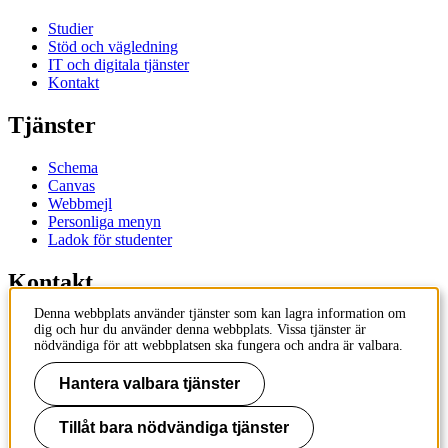
Studier
Stöd och vägledning
IT och digitala tjänster
Kontakt
Tjänster
Schema
Canvas
Webbmejl
Personliga menyn
Ladok för studenter
Kontakt
Denna webbplats använder tjänster som kan lagra information om
Kontakta utbildningsprogram
dig och hur du använder denna webbplats. Vissa tjänster är
Kontakta kurs
nödvändiga för att webbplatsen ska fungera och andra är valbara.
IT-support
KTH Entré
Hantera valbara tjänster
KTH Biblioteket
Tillåt bara nödvändiga tjänster
KTH