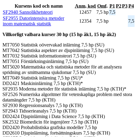
Kursens kod och namn
Anm. kod
Omf.
P1
P2
P3
P4
SF2940 Sannolikhetsteori
12457
7,5 hp
7,5
SF2955 Datorintensiva metoder
12354
7,5 hp
7,5
inom matematisk statistik
Villkorligt valbara kurser 30 hp (15 hp åk1, 15 hp åk2)
MT7050 Statistisk oövervakad inlärning 7,5 hp (SU)
MT7042 Statistiska aspekter av djupinlärning 7,5 hp (SU)
MT7032 Statistisk informationsteori 7,5 hp (SU)
MT7051 Förstärkningsinlärning 7,5 hp (SU)
MT5020 Matematiska och statistiska metoder för att analysera
spridning av smittsamma sjukdomar 7,5 hp (SU)
MT7049 Statistisk inlärning 7,5 hp (SU)*
DD2421 Maskininlärning 7,5 hp (KTH)*
SF2935 Moderna metoder för statistisk inlärning 7,5 hp (KTH)*
SF2526 Numeriska algoritmer för vetenskapliga problem med stora
datamängder 7,5 hp (KTH)
SF2930 Regressionsanalys 7,5 hp (KTH)
SF2943 Tidsserieanalys 7,5 hp (KTH)
DD2424 Djupinlärning i Data Science 7,5 hp (KTH)
SK2532 Biomedicin för ingenjörer 7,5 hp (KTH)
DD2420 Probabilistiska grafiska modeller 7,5 hp
DD2610 Djupinlärning, fortsättningskurs 7,5 hp (KTH)