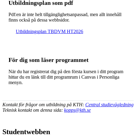
Ut­bild­nings­plan som pdf
Pdf:en är inte helt till­gäng­lig­hets­an­pas­sad, men allt inne­håll
finns också på dessa webb­sidor.
Ut­bild­nings­plan TBDVM HT2026
För dig som läser programmet
När du har registrerat dig på den första kursen i ditt program
hittar du en länk till ditt programrum i Canvas i Personliga
menyn.
Kontakt för frågor om utbildning på KTH:
Central studievägledning
Teknisk kontakt om denna sida:
kopps@kth.se
Studentwebben