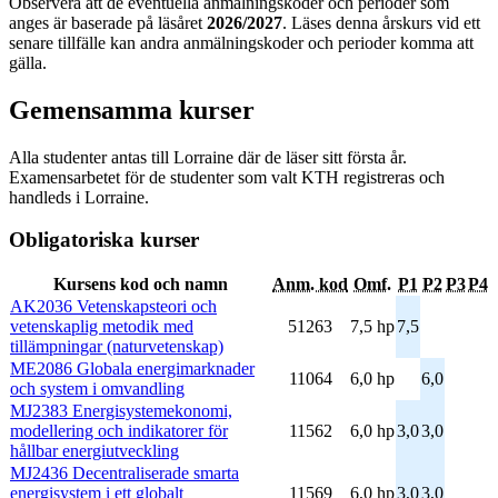
Observera att de eventuella anmälningskoder och perioder som
anges är baserade på läsåret
2026/2027
. Läses denna årskurs vid ett
senare tillfälle kan andra anmälningskoder och perioder komma att
gälla.
Gemensamma kurser
Alla studenter antas till Lorraine där de läser sitt första år.
Examensarbetet för de studenter som valt KTH registreras och
handleds i Lorraine.
Obligatoriska kurser
Kursens kod och namn
Anm. kod
Omf.
P1
P2
P3
P4
AK2036 Vetenskapsteori och
vetenskaplig metodik med
51263
7,5 hp
7,5
tillämpningar (naturvetenskap)
ME2086 Globala energimarknader
11064
6,0 hp
6,0
och system i omvandling
MJ2383 Energisystemekonomi,
modellering och indikatorer för
11562
6,0 hp
3,0
3,0
hållbar energiutveckling
MJ2436 Decentraliserade smarta
energisystem i ett globalt
11569
6,0 hp
3,0
3,0