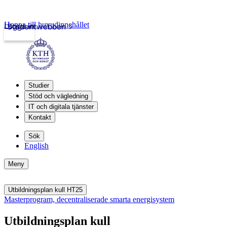
Hoppa till huvudinnehållet
Logga in
Studentwebben
Studier
Stöd och vägledning
IT och digitala tjänster
Kontakt
Sök
English
Meny
Utbildningsplan kull HT25
Masterprogram, decentraliserade smarta energisystem
Utbildningsplan kull