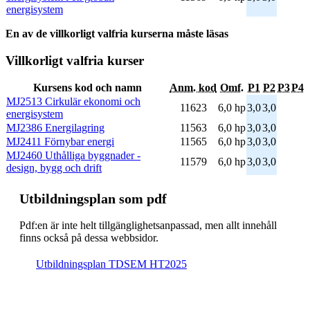
energisystem
En av de villkorligt valfria kurserna måste läsas
Villkorligt valfria kurser
Kursens kod och namn
Anm. kod
Omf.
P1
P2
P3
P4
MJ2513 Cirkulär ekonomi och
11623
6,0 hp
3,0
3,0
energisystem
MJ2386 Energilagring
11563
6,0 hp
3,0
3,0
MJ2411 Förnybar energi
11565
6,0 hp
3,0
3,0
MJ2460 Uthålliga byggnader -
11579
6,0 hp
3,0
3,0
design, bygg och drift
Ut­bild­nings­plan som pdf
Pdf:en är inte helt till­gäng­lig­hets­an­pas­sad, men allt inne­håll
finns också på dessa webb­sidor.
Ut­bild­nings­plan TDSEM HT2025