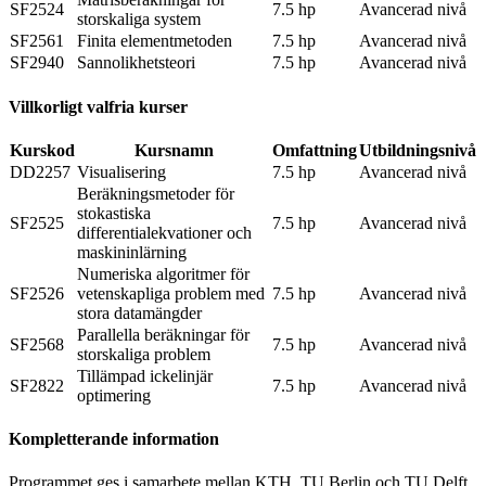
SF2524
7.5 hp
Avancerad nivå
storskaliga system
SF2561
Finita elementmetoden
7.5 hp
Avancerad nivå
SF2940
Sannolikhetsteori
7.5 hp
Avancerad nivå
Villkorligt valfria kurser
Kurskod
Kursnamn
Omfattning
Utbildningsnivå
DD2257
Visualisering
7.5 hp
Avancerad nivå
Beräkningsmetoder för
stokastiska
SF2525
7.5 hp
Avancerad nivå
differentialekvationer och
maskininlärning
Numeriska algoritmer för
SF2526
vetenskapliga problem med
7.5 hp
Avancerad nivå
stora datamängder
Parallella beräkningar för
SF2568
7.5 hp
Avancerad nivå
storskaliga problem
Tillämpad ickelinjär
SF2822
7.5 hp
Avancerad nivå
optimering
Kompletterande information
Programmet ges i samarbete mellan KTH, TU Berlin och TU Delft.