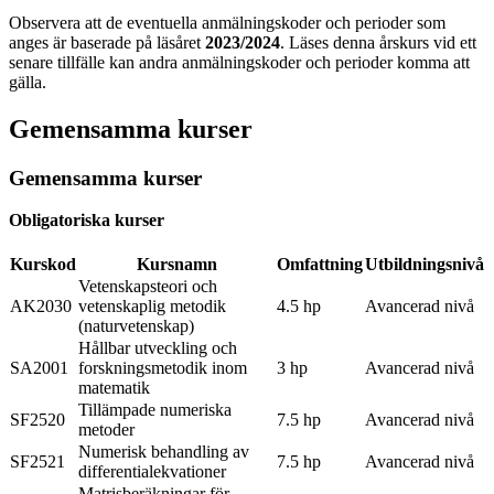
Observera att de eventuella anmälningskoder och perioder som
anges är baserade på läsåret
2023/2024
. Läses denna årskurs vid ett
senare tillfälle kan andra anmälningskoder och perioder komma att
gälla.
Gemensamma kurser
Gemensamma kurser
Obligatoriska kurser
Kurskod
Kursnamn
Omfattning
Utbildningsnivå
Vetenskapsteori och
AK2030
vetenskaplig metodik
4.5 hp
Avancerad nivå
(naturvetenskap)
Hållbar utveckling och
SA2001
forskningsmetodik inom
3 hp
Avancerad nivå
matematik
Tillämpade numeriska
SF2520
7.5 hp
Avancerad nivå
metoder
Numerisk behandling av
SF2521
7.5 hp
Avancerad nivå
differentialekvationer
Matrisberäkningar för