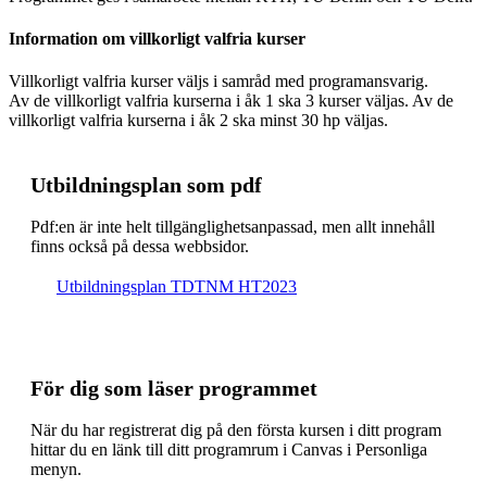
Information om villkorligt valfria kurser
Villkorligt valfria kurser väljs i samråd med programansvarig.
Av de villkorligt valfria kurserna i åk 1 ska 3 kurser väljas. Av de
villkorligt valfria kurserna i åk 2 ska minst 30 hp väljas.
Ut­bild­nings­plan som pdf
Pdf:en är inte helt till­gäng­lig­hets­an­pas­sad, men allt inne­håll
finns också på dessa webb­sidor.
Ut­bild­nings­plan TDTNM HT2023
För dig som läser programmet
När du har registrerat dig på den första kursen i ditt program
hittar du en länk till ditt programrum i Canvas i Personliga
menyn.