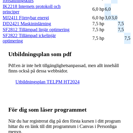
fortsättningskurs
IK2218 Internets protokoll och
6,0 hp
6,0
principer
MJ2411 Förnybar energi
6,0 hp
3,0
3,0
DD2421 Maskininlärning
7,5 hp
7,5
SF2812 Tillämpad linjär optimering
7,5 hp
7,5
SF2822 Tillämpad ickelinjär
7,5 hp
7,5
optimering
Ut­bild­nings­plan som pdf
Pdf:en är inte helt till­gäng­lig­hets­an­pas­sad, men allt inne­håll
finns också på dessa webb­sidor.
Ut­bild­nings­plan TELPM HT2024
För dig som läser programmet
När du har registrerat dig på den första kursen i ditt program
hittar du en länk till ditt programrum i Canvas i Personliga
menyn.