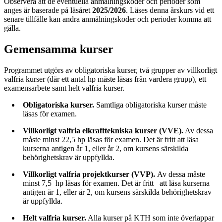
Observera att de eventuella anmälningskoder och perioder som
anges är baserade på läsåret
2025/2026
. Läses denna årskurs vid ett
senare tillfälle kan andra anmälningskoder och perioder komma att
gälla.
Gemensamma kurser
Programmet utgörs av obligatoriska kurser, två grupper av villkorligt
valfria kurser (där ett antal hp måste läsas från vardera grupp), ett
examensarbete samt helt valfria kurser.
Obligatoriska kurser.
Samtliga obligatoriska kurser måste
läsas för examen.
Villkorligt valfria elkrafttekniska kurser (VVE).
Av dessa
måste minst 22,5 hp läsas för examen. Det är fritt att läsa
kurserna antigen år 1, eller år 2, om kursens särskilda
behörighetskrav är uppfyllda.
Villkorligt valfria projektkurser (VVP).
Av dessa måste
minst 7,5 hp läsas för examen. Det är fritt att läsa kurserna
antigen år 1, eller år 2, om kursens särskilda behörighetskrav
är uppfyllda.
Helt valfria kurser.
Alla kurser på KTH som inte överlappar