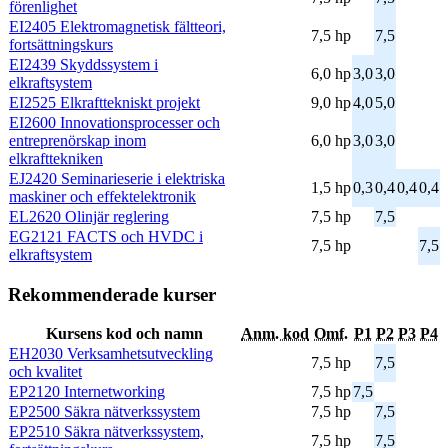
förenlighet
EI2405 Elektromagnetisk fältteori,
7,5 hp
7,5
fortsättningskurs
EI2439 Skyddssystem i
6,0 hp
3,0
3,0
elkraftsystem
EI2525 Elkrafttekniskt projekt
9,0 hp
4,0
5,0
EI2600 Innovationsprocesser och
entreprenörskap inom
6,0 hp
3,0
3,0
elkrafttekniken
EJ2420 Seminarieserie i elektriska
1,5 hp
0,3
0,4
0,4
0,4
maskiner och effektelektronik
EL2620 Olinjär reglering
7,5 hp
7,5
EG2121 FACTS och HVDC i
7,5 hp
7,5
elkraftsystem
Rekommenderade kurser
Kursens kod och namn
Anm. kod
Omf.
P1
P2
P3
P4
EH2030 Verksamhetsutveckling
7,5 hp
7,5
och kvalitet
EP2120 Internetworking
7,5 hp
7,5
EP2500 Säkra nätverkssystem
7,5 hp
7,5
EP2510 Säkra nätverkssystem,
7,5 hp
7,5