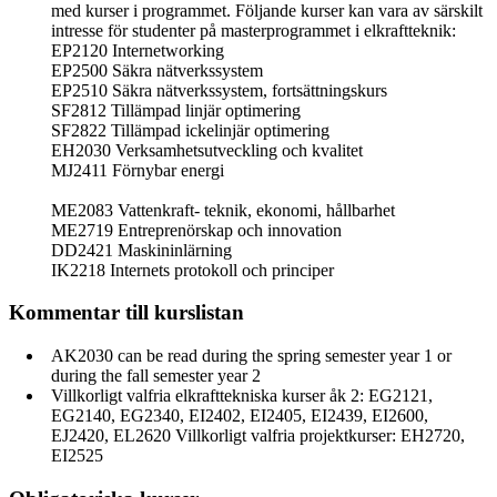
med kurser i programmet. Följande kurser kan vara av särskilt
intresse för studenter på masterprogrammet i elkraftteknik:
EP2120 Internetworking
EP2500 Säkra nätverkssystem
EP2510 Säkra nätverkssystem, fortsättningskurs
SF2812 Tillämpad linjär optimering
SF2822 Tillämpad ickelinjär optimering
EH2030 Verksamhetsutveckling och kvalitet
MJ2411 Förnybar energi
ME2083 Vattenkraft- teknik, ekonomi, hållbarhet
ME2719 Entreprenörskap och innovation
DD2421 Maskininlärning
IK2218 Internets protokoll och principer
Kommentar till kurslistan
AK2030 can be read during the spring semester year 1 or
during the fall semester year 2
Villkorligt valfria elkrafttekniska kurser åk 2: EG2121,
EG2140, EG2340, EI2402, EI2405, EI2439, EI2600,
EJ2420, EL2620 Villkorligt valfria projektkurser: EH2720,
EI2525