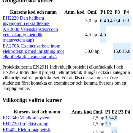
Obligatoriska kurser
Kursens kod och namn
Anm. kod
Omf.
P1
P2
P3
P4
EH2220 Den hållbara
3,0 hp
0,4
0,4
0,4
0,3
ingenjören i elkraftteknik
AK2030 Vetenskapsteori och
vetenskaplig metodik
4,5 hp
4,5
(naturvetenskap)
EA270X Examensarbete inom
elektroteknik med inriktning mot
30,0 hp
15,0
15,0
elkraftteknik, avancerad nivå
Projektkurserna EN2911 Individuellt projekt i elkraftteknik I och
EN2912 Individuellt projekt i elkraftteknik II ingår också i kategorin
villkorligt valfria projektkurser. För att läsa dessa kurser måste
studenten först kontakta en examinator och komma överens om ett
lämpligt ämne.
Villkorligt valfria kurser
Kursens kod och namn
Anm. kod
Omf.
P1
P2
P3
P4
EG2340 Vindkraftsystem
7,5 hp
3,5
4,0
EH2720 Projektstyrning
7,5 hp
7,5
EI2402 Elektromagnetisk
7,5 hp
7,5