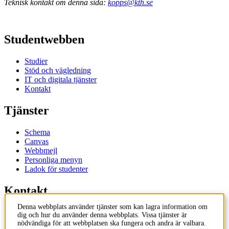
Teknisk kontakt om denna sida:
kopps@kth.se
Studentwebben
Studier
Stöd och vägledning
IT och digitala tjänster
Kontakt
Tjänster
Schema
Canvas
Webbmejl
Personliga menyn
Ladok för studenter
Kontakt
Denna webbplats använder tjänster som kan lagra information om
Kontakta utbildningsprogram
dig och hur du använder denna webbplats. Vissa tjänster är
Kontakta kurs
nödvändiga för att webbplatsen ska fungera och andra är valbara.