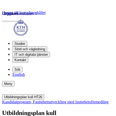
Hoppa till huvudinnehållet
Logga in
Studentwebben
Studier
Stöd och vägledning
IT och digitala tjänster
Kontakt
Sök
English
Meny
Utbildningsplan kull HT26
Kandidatprogram, Fastighetsutveckling med fastighetsförmedling
Utbildningsplan kull