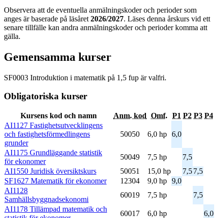
Observera att de eventuella anmälningskoder och perioder som
anges är baserade på läsåret
2026/2027
. Läses denna årskurs vid ett
senare tillfälle kan andra anmälningskoder och perioder komma att
gälla.
Gemensamma kurser
SF0003 Introduktion i matematik på 1,5 fup är valfri.
Obligatoriska kurser
Kursens kod och namn
Anm. kod
Omf.
P1
P2
P3
P4
AI1127 Fastighetsutvecklingens
och fastighetsförmedlingens
50050
6,0 hp
6,0
grunder
AI1175 Grundläggande statistik
50049
7,5 hp
7,5
för ekonomer
AI1550 Juridisk översiktskurs
50051
15,0 hp
7,5
7,5
SF1627 Matematik för ekonomer
12304
9,0 hp
9,0
AI1128
60019
7,5 hp
7,5
Samhällsbyggnadsekonomi
AI1178 Tillämpad matematik och
60017
6,0 hp
6,0
statistik för ekonomer