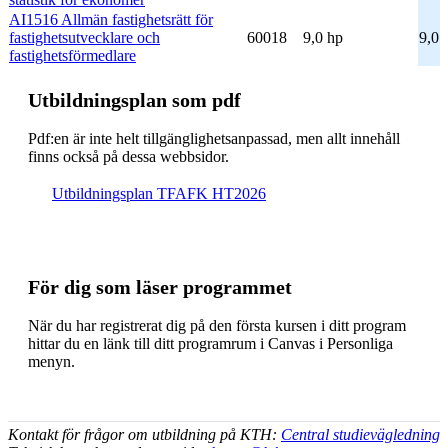
AI1516 Allmän fastighetsrätt för
fastighetsutvecklare och
60018
9,0 hp
9,0
fastighetsförmedlare
Ut­bild­nings­plan som pdf
Pdf:en är inte helt till­gäng­lig­hets­an­pas­sad, men allt inne­håll
finns också på dessa webb­sidor.
Ut­bild­nings­plan TFAFK HT2026
För dig som läser programmet
När du har registrerat dig på den första kursen i ditt program
hittar du en länk till ditt programrum i Canvas i Personliga
menyn.
Kontakt för frågor om utbildning på KTH:
Central studievägledning