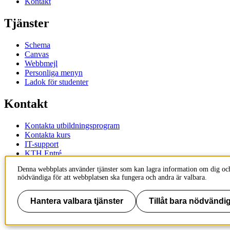
Kontakt
Tjänster
Schema
Canvas
Webbmejl
Personliga menyn
Ladok för studenter
Kontakt
Kontakta utbildningsprogram
Kontakta kurs
IT-support
KTH Entré
KTH Biblioteket
Denna webbplats använder tjänster som kan lagra information om dig och
nödvändiga för att webbplatsen ska fungera och andra är valbara.
KTH
100 44 Stockholm
+46 8 790 60 00
Hantera valbara tjänster
Tillåt bara nödvändig
info@kth.se