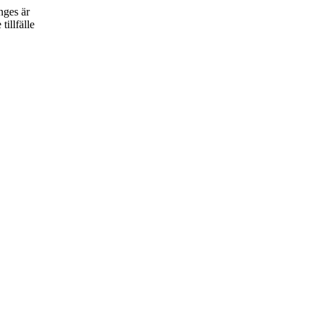
nges är
tillfälle