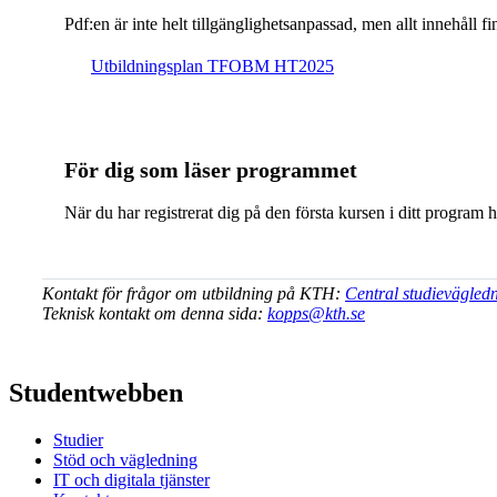
Pdf:en är inte helt till­gäng­lig­hets­an­pas­sad, men allt inne­hål
Ut­bild­nings­plan TFOBM HT2025
För dig som läser programmet
När du har registrerat dig på den första kursen i ditt program 
Kontakt för frågor om utbildning på KTH:
Central studievägled
Teknisk kontakt om denna sida:
kopps@kth.se
Studentwebben
Studier
Stöd och vägledning
IT och digitala tjänster