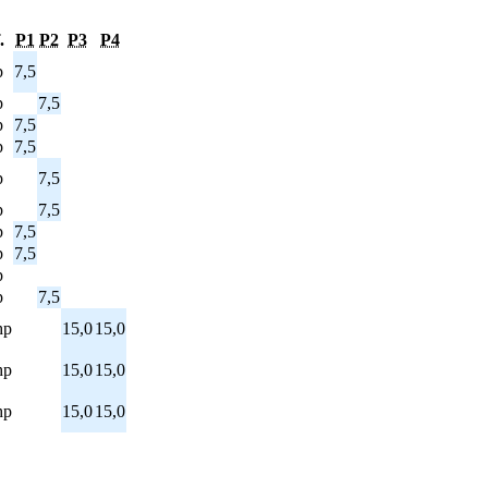
.
P1
P2
P3
P4
p
7,5
p
7,5
p
7,5
p
7,5
p
7,5
p
7,5
p
7,5
p
7,5
p
p
7,5
hp
15,0
15,0
hp
15,0
15,0
hp
15,0
15,0