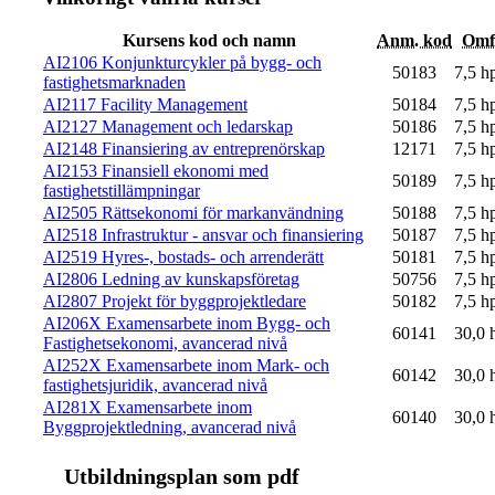
Kursens kod och namn
Anm. kod
Omf
AI2106 Konjunkturcykler på bygg- och
50183
7,5 h
fastighetsmarknaden
AI2117 Facility Management
50184
7,5 h
AI2127 Management och ledarskap
50186
7,5 h
AI2148 Finansiering av entreprenörskap
12171
7,5 h
AI2153 Finansiell ekonomi med
50189
7,5 h
fastighetstillämpningar
AI2505 Rättsekonomi för markanvändning
50188
7,5 h
AI2518 Infrastruktur - ansvar och finansiering
50187
7,5 h
AI2519 Hyres-, bostads- och arrenderätt
50181
7,5 h
AI2806 Ledning av kunskapsföretag
50756
7,5 h
AI2807 Projekt för byggprojektledare
50182
7,5 h
AI206X Examensarbete inom Bygg- och
60141
30,0 
Fastighetsekonomi, avancerad nivå
AI252X Examensarbete inom Mark- och
60142
30,0 
fastighetsjuridik, avancerad nivå
AI281X Examensarbete inom
60140
30,0 
Byggprojektledning, avancerad nivå
Ut­bild­nings­plan som pdf