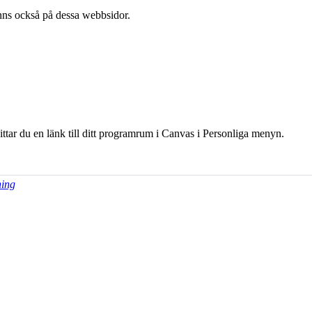
l finns också på dessa webb­sidor.
hittar du en länk till ditt programrum i Canvas i Personliga menyn.
ning