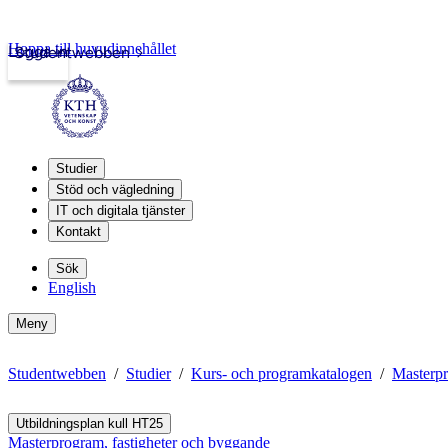
Hoppa till huvudinnehållet
Logga in
Studentwebben
Studier
Stöd och vägledning
IT och digitala tjänster
Kontakt
Sök
English
Meny
Studentwebben
Studier
Kurs- och programkatalogen
Masterpr
Utbildningsplan kull HT25
Masterprogram, fastigheter och byggande