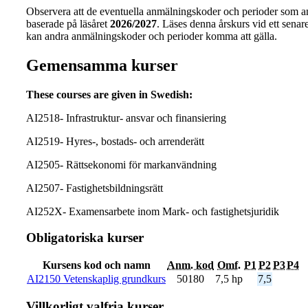
Observera att de eventuella anmälningskoder och perioder som a
baserade på läsåret
2026/2027
. Läses denna årskurs vid ett senare 
kan andra anmälningskoder och perioder komma att gälla.
Gemensamma kurser
These courses are given in Swedish:
AI2518- Infrastruktur- ansvar och finansiering
AI2519- Hyres-, bostads- och arrenderätt
AI2505- Rättsekonomi för markanvändning
AI2507- Fastighetsbildningsrätt
AI252X- Examensarbete inom Mark- och fastighetsjuridik
Obligatoriska kurser
Kursens kod och namn
Anm. kod
Omf.
P1
P2
P3
P4
AI2150 Vetenskaplig grundkurs
50180
7,5 hp
7,5
Villkorligt valfria kurser