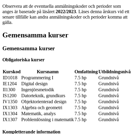
Observera att de eventuella anmälningskoder och perioder som
anges är baserade på läsåret
2022/2023
. Läses denna årskurs vid ett
senare tillfälle kan andra anmälningskoder och perioder komma att
gälla.
Gemensamma kurser
Gemensamma kurser
Obligatoriska kurser
Kurskod
Kursnamn
Omfattning
Utbildningsnivå
ID1018
Programmering I
7.5 hp
Grundnivå
IE1204
Digital design
7.5 hp
Grundnivå
II1300
Ingenjörsmetodik
7.5 hp
Grundnivå
IS1200
Datorteknik, grundkurs
7.5 hp
Grundnivå
IV1350
Objektorienterad design
7.5 hp
Grundnivå
IX1303
Algebra och geometri
7.5 hp
Grundnivå
IX1304
Matematik, analys
7.5 hp
Grundnivå
IX1307
Problemlösning i matematik
7.5 hp
Grundnivå
Kompletterande information