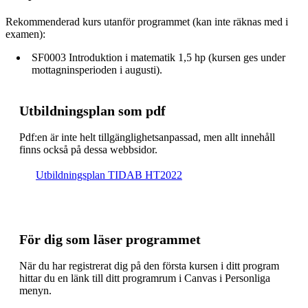
Rekommenderad kurs utanför programmet (kan inte räknas med i
examen):
SF0003 Introduktion i matematik 1,5 hp (kursen ges under
mottagninsperioden i augusti).
Ut­bild­nings­plan som pdf
Pdf:en är inte helt till­gäng­lig­hets­an­pas­sad, men allt inne­håll
finns också på dessa webb­sidor.
Ut­bild­nings­plan TIDAB HT2022
För dig som läser programmet
När du har registrerat dig på den första kursen i ditt program
hittar du en länk till ditt programrum i Canvas i Personliga
menyn.