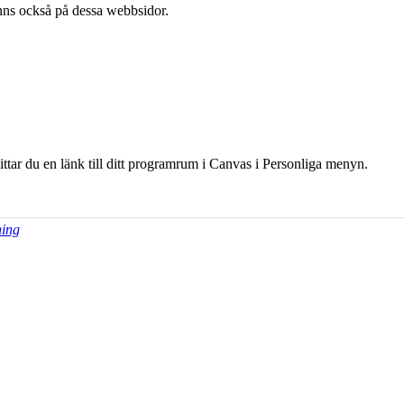
l finns också på dessa webb­sidor.
hittar du en länk till ditt programrum i Canvas i Personliga menyn.
ning