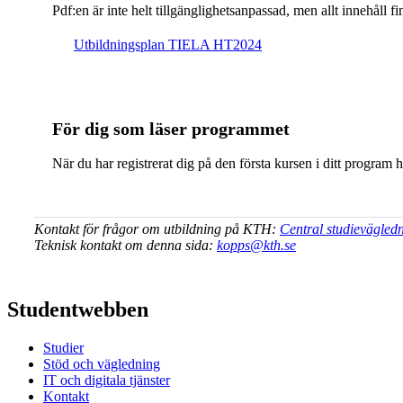
Pdf:en är inte helt till­gäng­lig­hets­an­pas­sad, men allt inne­hål
Ut­bild­nings­plan TIELA HT2024
För dig som läser programmet
När du har registrerat dig på den första kursen i ditt program 
Kontakt för frågor om utbildning på KTH:
Central studievägled
Teknisk kontakt om denna sida:
kopps@kth.se
Studentwebben
Studier
Stöd och vägledning
IT och digitala tjänster
Kontakt