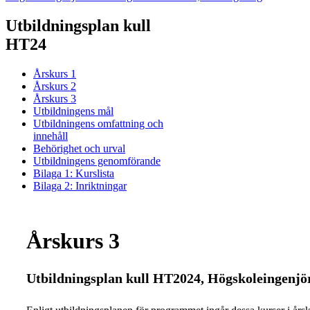
Utbildningsplan kull
HT24
Årskurs 1
Årskurs 2
Årskurs 3
Utbildningens mål
Utbildningens omfattning och
innehåll
Behörighet och urval
Utbildningens genomförande
Bilaga 1: Kurslista
Bilaga 2: Inriktningar
Årskurs 3
Utbildningsplan kull HT2024, Högskoleingenjör