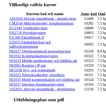
Villkorligt valfria kurser
Kursens kod och namn
Anm. kod
Omf.
AH2029 Järnväg signalteknik - signalsystem
12409
7,5 h
CM2036 Mikrokontroller, fortsättningskurs
10282
7,5 h
EG2340 Vindkraftsystem
10869
7,5 h
EH2720 Projektstyrning
10893
7,5 h
EI1360 Elkraftteknik II
10917
7,5 h
EI2435 Elnätsteknologi och
10995
7,5 h
ställverksutrustning
HI1027 Objektorienterad programmering
10318
8,0 h
HI1032 Kommunikationssystem
10322
7,5 h
HI1033 Mobila applikationer och trådlösa nät
10323
7,5 h
HI2002 Routing i IP-nät
10329
7,5 h
HE1038 Styr- och reglerteknik
10293
7,5 h
HI1023 Nätverkssäkerhet, grundkurs
10311
7,5 h
HI1035 Mobil kommunikation och trådlösa nät
10324
7,5 h
HI1037 Internets domännamnsystem
10326
7,5 h
AH2031 Järnväg signalteknik - projektering
12156
7,5 h
Ut­bild­nings­plan som pdf