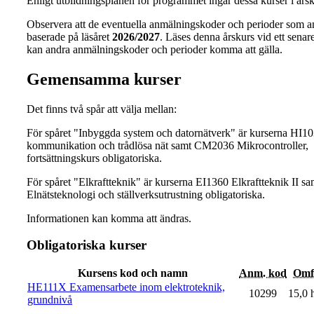
Enligt utbildningsplanen för programmet ingår dessa kurser i årsk
Observera att de eventuella anmälningskoder och perioder som a
baserade på läsåret
2026/2027
. Läses denna årskurs vid ett senare 
kan andra anmälningskoder och perioder komma att gälla.
Gemensamma kurser
Det finns två spår att välja mellan:
För spåret "Inbyggda system och datornätverk" är kurserna HI1
kommunikation och trådlösa nät samt CM2036 Mikrocontroller,
fortsättningskurs obligatoriska.
För spåret "Elkraftteknik" är kurserna EI1360 Elkraftteknik II s
Elnätsteknologi och ställverksutrustning obligatoriska.
Informationen kan komma att ändras.
Obligatoriska kurser
Kursens kod och namn
Anm. kod
Omf
HE111X Examensarbete inom elektroteknik,
10299
15,0 
grundnivå