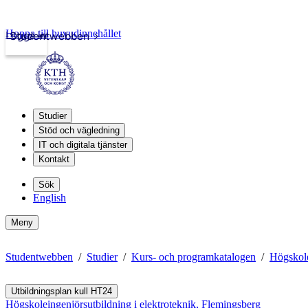
Hoppa till huvudinnehållet
Logga in
Studentwebben
Studier
Stöd och vägledning
IT och digitala tjänster
Kontakt
Sök
English
Meny
Studentwebben
Studier
Kurs- och programkatalogen
Högskole
Utbildningsplan kull HT24
Högskoleingenjörsutbildning i elektroteknik, Flemingsberg