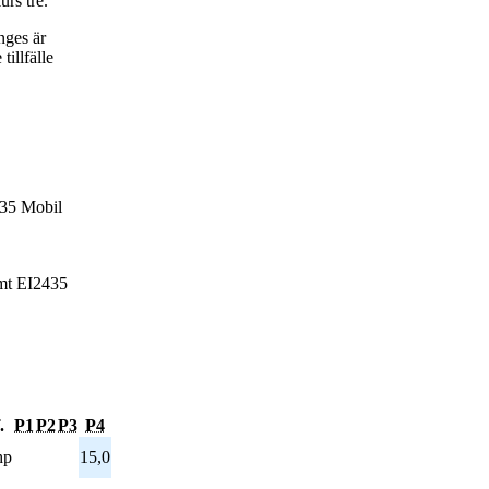
urs tre.
nges är
tillfälle
035 Mobil
amt EI2435
.
P1
P2
P3
P4
hp
15,0