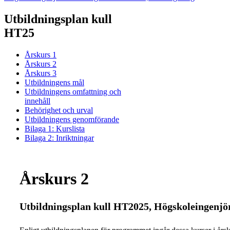
Utbildningsplan kull
HT25
Årskurs 1
Årskurs 2
Årskurs 3
Utbildningens mål
Utbildningens omfattning och
innehåll
Behörighet och urval
Utbildningens genomförande
Bilaga 1: Kurslista
Bilaga 2: Inriktningar
Årskurs 2
Utbildningsplan kull HT2025, Högskoleingenjör