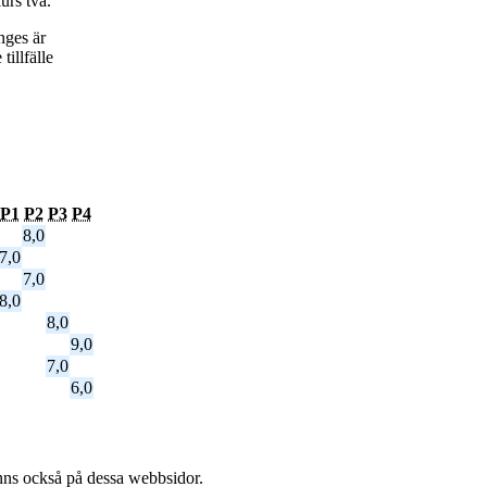
urs två.
nges är
tillfälle
P1
P2
P3
P4
8,0
7,0
7,0
8,0
8,0
9,0
7,0
6,0
l finns också på dessa webb­sidor.