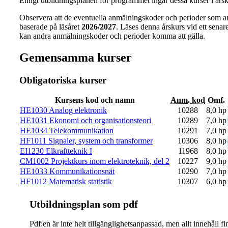
Enligt utbildningsplanen för programmet ingår dessa kurser i årsk
Observera att de eventuella anmälningskoder och perioder som a
baserade på läsåret
2026/2027
. Läses denna årskurs vid ett senare 
kan andra anmälningskoder och perioder komma att gälla.
Gemensamma kurser
Obligatoriska kurser
Kursens kod och namn
Anm. kod
Omf.
HE1030 Analog elektronik
10288
8,0 hp
HE1031 Ekonomi och organisationsteori
10289
7,0 hp
HE1034 Telekommunikation
10291
7,0 hp
HF1011 Signaler, system och transformer
10306
8,0 hp
EI1230 Elkraftteknik I
11968
8,0 hp
CM1002 Projektkurs inom elektroteknik, del 2
10227
9,0 hp
HE1033 Kommunikationsnät
10290
7,0 hp
HF1012 Matematisk statistik
10307
6,0 hp
Ut­bild­nings­plan som pdf
Pdf:en är inte helt till­gäng­lig­hets­an­pas­sad, men allt inne­hål