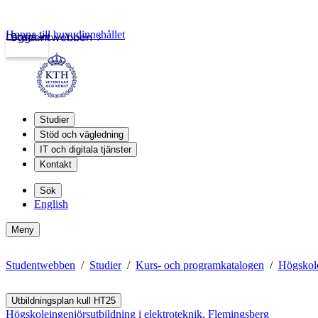
Hoppa till huvudinnehållet
Logga in
Studentwebben
Studier
Stöd och vägledning
IT och digitala tjänster
Kontakt
Sök
English
Meny
Studentwebben
Studier
Kurs- och programkatalogen
Högskole
Utbildningsplan kull HT25
Högskoleingenjörsutbildning i elektroteknik, Flemingsberg