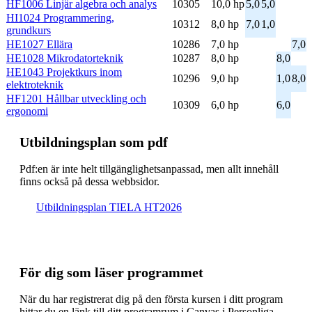
HF1006 Linjär algebra och analys
10305
10,0 hp
5,0
5,0
HI1024 Programmering,
10312
8,0 hp
7,0
1,0
grundkurs
HE1027 Ellära
10286
7,0 hp
7,0
HE1028 Mikrodatorteknik
10287
8,0 hp
8,0
HE1043 Projektkurs inom
10296
9,0 hp
1,0
8,0
elektroteknik
HF1201 Hållbar utveckling och
10309
6,0 hp
6,0
ergonomi
Ut­bild­nings­plan som pdf
Pdf:en är inte helt till­gäng­lig­hets­an­pas­sad, men allt inne­håll
finns också på dessa webb­sidor.
Ut­bild­nings­plan TIELA HT2026
För dig som läser programmet
När du har registrerat dig på den första kursen i ditt program
hittar du en länk till ditt programrum i Canvas i Personliga