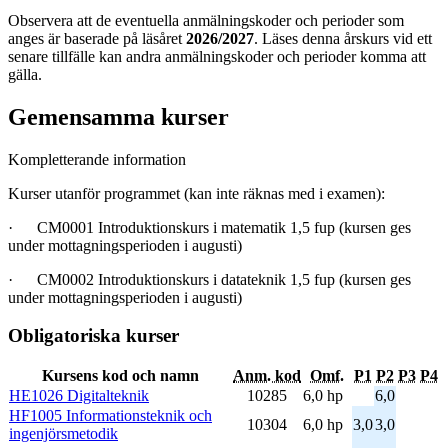
Observera att de eventuella anmälningskoder och perioder som
anges är baserade på läsåret
2026/2027
. Läses denna årskurs vid ett
senare tillfälle kan andra anmälningskoder och perioder komma att
gälla.
Gemensamma kurser
Kompletterande information
Kurser utanför programmet (kan inte räknas med i examen):
· CM0001 Introduktionskurs i matematik 1,5 fup (kursen ges
under mottagningsperioden i augusti)
· CM0002 Introduktionskurs i datateknik 1,5 fup (kursen ges
under mottagningsperioden i augusti)
Obligatoriska kurser
Kursens kod och namn
Anm. kod
Omf.
P1
P2
P3
P4
HE1026 Digitalteknik
10285
6,0 hp
6,0
HF1005 Informationsteknik och
10304
6,0 hp
3,0
3,0
ingenjörsmetodik