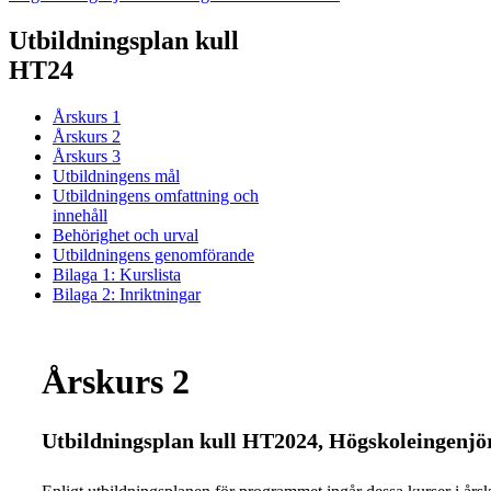
Utbildningsplan kull
HT24
Årskurs 1
Årskurs 2
Årskurs 3
Utbildningens mål
Utbildningens omfattning och
innehåll
Behörighet och urval
Utbildningens genomförande
Bilaga 1: Kurslista
Bilaga 2: Inriktningar
Årskurs 2
Utbildningsplan kull HT2024, Högskoleingenjö