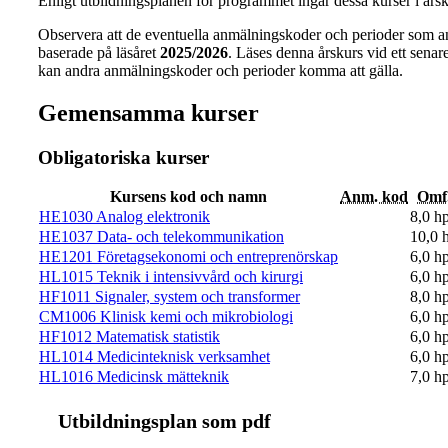
Enligt utbildningsplanen för programmet ingår dessa kurser i årsk
Observera att de eventuella anmälningskoder och perioder som a
baserade på läsåret
2025/2026
. Läses denna årskurs vid ett senare 
kan andra anmälningskoder och perioder komma att gälla.
Gemensamma kurser
Obligatoriska kurser
Kursens kod och namn
Anm. kod
Omf
HE1030 Analog elektronik
8,0 h
HE1037 Data- och telekommunikation
10,0 
HE1201 Företagsekonomi och entreprenörskap
6,0 h
HL1015 Teknik i intensivvård och kirurgi
6,0 h
HF1011 Signaler, system och transformer
8,0 h
CM1006 Klinisk kemi och mikrobiologi
6,0 h
HF1012 Matematisk statistik
6,0 h
HL1014 Medicinteknisk verksamhet
6,0 h
HL1016 Medicinsk mätteknik
7,0 h
Ut­bild­nings­plan som pdf