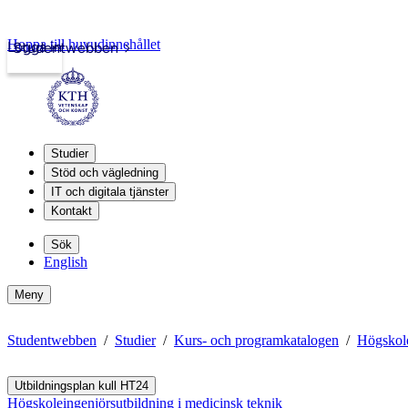
Hoppa till huvudinnehållet
Logga in
Studentwebben
Studier
Stöd och vägledning
IT och digitala tjänster
Kontakt
Sök
English
Meny
Studentwebben
Studier
Kurs- och programkatalogen
Högskole
Utbildningsplan kull HT24
Högskoleingenjörsutbildning i medicinsk teknik