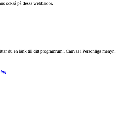
l finns också på dessa webb­sidor.
hittar du en länk till ditt programrum i Canvas i Personliga menyn.
ning