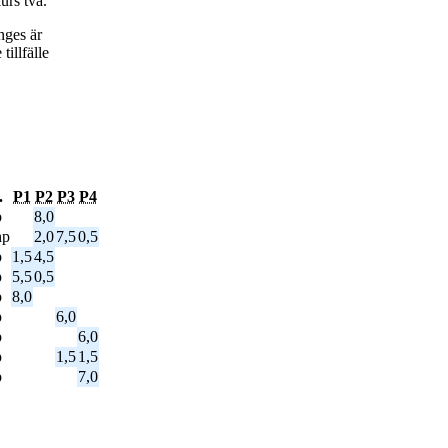
urs två.
nges är
tillfälle
.
P1
P2
P3
P4
p
8,0
hp
2,0
7,5
0,5
p
1,5
4,5
p
5,5
0,5
p
8,0
p
6,0
p
6,0
p
1,5
1,5
p
7,0