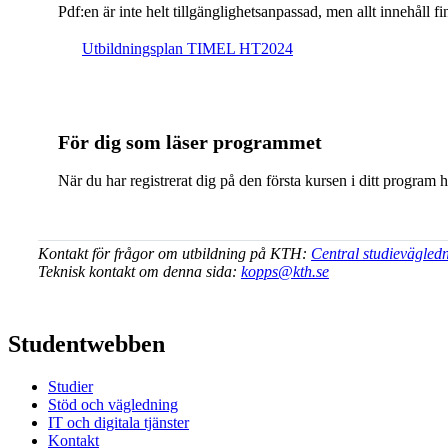
Pdf:en är inte helt till­gäng­lig­hets­an­pas­sad, men allt inne­hål
Ut­bild­nings­plan TIMEL HT2024
För dig som läser programmet
När du har registrerat dig på den första kursen i ditt program 
Kontakt för frågor om utbildning på KTH:
Central studievägled
Teknisk kontakt om denna sida:
kopps@kth.se
Studentwebben
Studier
Stöd och vägledning
IT och digitala tjänster
Kontakt