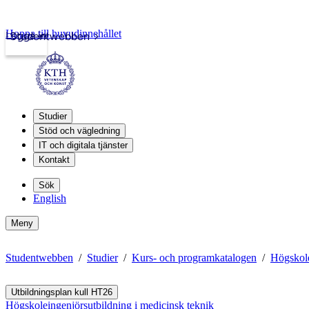
Hoppa till huvudinnehållet
Logga in
Studentwebben
Studier
Stöd och vägledning
IT och digitala tjänster
Kontakt
Sök
English
Meny
Studentwebben
Studier
Kurs- och programkatalogen
Högskole
Utbildningsplan kull HT26
Högskoleingenjörsutbildning i medicinsk teknik