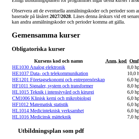
Enligt utbildningsplanen för programmet ingår dessa kurser i årsk
Observera att de eventuella anmälningskoder och perioder som a
baserade på läsåret
2027/2028
. Läses denna årskurs vid ett senare 
kan andra anmälningskoder och perioder komma att gälla.
Gemensamma kurser
Obligatoriska kurser
Kursens kod och namn
Anm. kod
Omf
HE1030 Analog elektronik
8,0 h
HE1037 Data- och telekommunikation
10,0 
HE1201 Företagsekonomi och entreprenörskap
6,0 h
HF1011 Signaler, system och transformer
8,0 h
HL1015 Teknik i intensivvård och kirurgi
6,0 h
CM1006 Klinisk kemi och mikrobiologi
6,0 h
HF1012 Matematisk statistik
6,0 h
HL1014 Medicinteknisk verksamhet
6,0 h
HL1016 Medicinsk mätteknik
7,0 h
Ut­bild­nings­plan som pdf