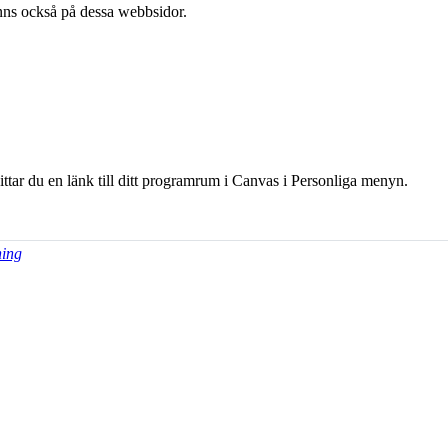
l finns också på dessa webb­sidor.
hittar du en länk till ditt programrum i Canvas i Personliga menyn.
ning