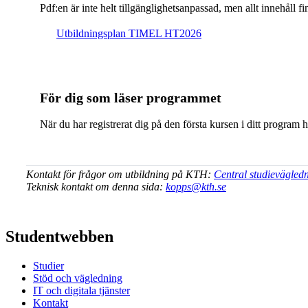
Pdf:en är inte helt till­gäng­lig­hets­an­pas­sad, men allt inne­hål
Ut­bild­nings­plan TIMEL HT2026
För dig som läser programmet
När du har registrerat dig på den första kursen i ditt program 
Kontakt för frågor om utbildning på KTH:
Central studievägled
Teknisk kontakt om denna sida:
kopps@kth.se
Studentwebben
Studier
Stöd och vägledning
IT och digitala tjänster
Kontakt