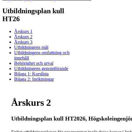
Utbildningsplan kull
HT26
Årskurs 1
Årskurs 2
Årskurs 3
Utbildningens mål
Utbildningens omfattning och
innehåll
Behörighet och urval
Utbildningens genomförande
Bilaga 1: Kurslista
Bilaga 2: Inriktningar
Årskurs 2
Utbildningsplan kull HT2026, Högskoleingenjö