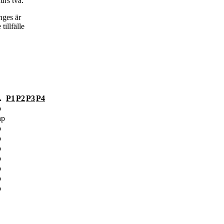
urs två.
nges är
tillfälle
.
P1
P2
P3
P4
p
hp
p
p
p
p
p
p
p