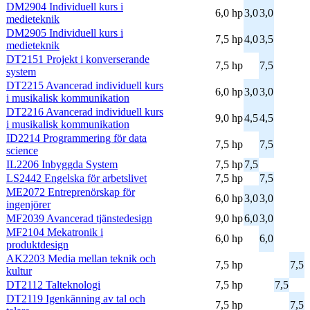
DM2904 Individuell kurs i
6,0 hp
3,0
3,0
medieteknik
DM2905 Individuell kurs i
7,5 hp
4,0
3,5
medieteknik
DT2151 Projekt i konverserande
7,5 hp
7,5
system
DT2215 Avancerad individuell kurs
6,0 hp
3,0
3,0
i musikalisk kommunikation
DT2216 Avancerad individuell kurs
9,0 hp
4,5
4,5
i musikalisk kommunikation
ID2214 Programmering för data
7,5 hp
7,5
science
IL2206 Inbyggda System
7,5 hp
7,5
LS2442 Engelska för arbetslivet
7,5 hp
7,5
ME2072 Entreprenörskap för
6,0 hp
3,0
3,0
ingenjörer
MF2039 Avancerad tjänstedesign
9,0 hp
6,0
3,0
MF2104 Mekatronik i
6,0 hp
6,0
produktdesign
AK2203 Media mellan teknik och
7,5 hp
7,5
kultur
DT2112 Talteknologi
7,5 hp
7,5
DT2119 Igenkänning av tal och
7,5 hp
7,5