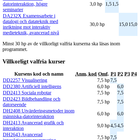
datorinteraktion, högre
3,0 hp
1,5
1,5
seminarier
DA232X Examensarbete i
datalogi och datateknik med
30,0 hp
15,0
15,0
inriktning mot interaktiv
medieteknik, avancerad nivå
Minst 30 hp av de villkorligt valfria kurserna ska läsas inom
programmet.
Villkorligt valfria kurser
Kursens kod och namn
Anm. kod
Omf.
P1
P2
P3
P4
DD2257 Visualisering
7,5 hp
7,5
DD2380 Artificiell intelligens
6,0 hp
6,0
DD2413 Sociala robotar
7,5 hp
7,5
DD2423 Bildbehandling och
7,5 hp
7,5
datorseende
DH2408 Utvärderingsmetoder inom
6,0 hp
6,0
människa-datorinteraktion
DH2413 Avancerad grafik och
9,0 hp
4,5
4,5
interaktion
DH2643 Avancerad
7,5 hp
7,5