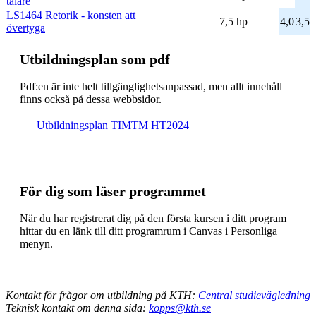
talare
LS1464 Retorik - konsten att
7,5 hp
4,0
3,5
övertyga
Ut­bild­nings­plan som pdf
Pdf:en är inte helt till­gäng­lig­hets­an­pas­sad, men allt inne­håll
finns också på dessa webb­sidor.
Ut­bild­nings­plan TIMTM HT2024
För dig som läser programmet
När du har registrerat dig på den första kursen i ditt program
hittar du en länk till ditt programrum i Canvas i Personliga
menyn.
Kontakt för frågor om utbildning på KTH:
Central studievägledning
Teknisk kontakt om denna sida:
kopps@kth.se