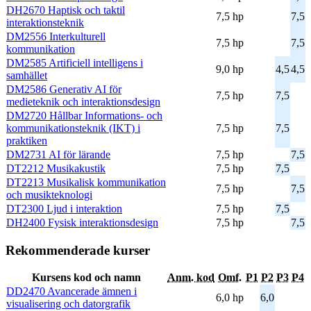
DH2670 Haptisk och taktil
7,5 hp
7,5
interaktionsteknik
DM2556 Interkulturell
7,5 hp
7,5
kommunikation
DM2585 Artificiell intelligens i
9,0 hp
4,5
4,5
samhället
DM2586 Generativ AI för
7,5 hp
7,5
medieteknik och interaktionsdesign
DM2720 Hållbar Informations- och
kommunikationsteknik (IKT) i
7,5 hp
7,5
praktiken
DM2731 AI för lärande
7,5 hp
7,5
DT2212 Musikakustik
7,5 hp
7,5
DT2213 Musikalisk kommunikation
7,5 hp
7,5
och musikteknologi
DT2300 Ljud i interaktion
7,5 hp
7,5
DH2400 Fysisk interaktionsdesign
7,5 hp
7,5
Rekommenderade kurser
Kursens kod och namn
Anm. kod
Omf.
P1
P2
P3
P4
DD2470 Avancerade ämnen i
6,0 hp
6,0
visualisering och datorgrafik