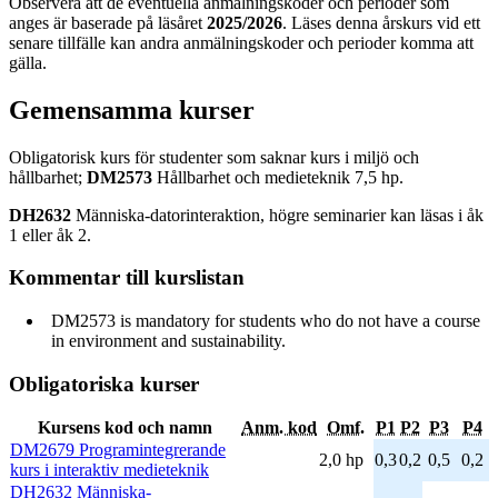
Observera att de eventuella anmälningskoder och perioder som
anges är baserade på läsåret
2025/2026
. Läses denna årskurs vid ett
senare tillfälle kan andra anmälningskoder och perioder komma att
gälla.
Gemensamma kurser
Obligatorisk kurs för studenter som saknar kurs i miljö och
hållbarhet;
DM2573
Hållbarhet och medieteknik 7,5 hp.
DH2632
Människa-datorinteraktion, högre seminarier kan läsas i åk
1 eller åk 2.
Kommentar till kurslistan
DM2573 is mandatory for students who do not have a course
in environment and sustainability.
Obligatoriska kurser
Kursens kod och namn
Anm. kod
Omf.
P1
P2
P3
P4
DM2679 Programintegrerande
2,0 hp
0,3
0,2
0,5
0,2
kurs i interaktiv medieteknik
DH2632 Människa-