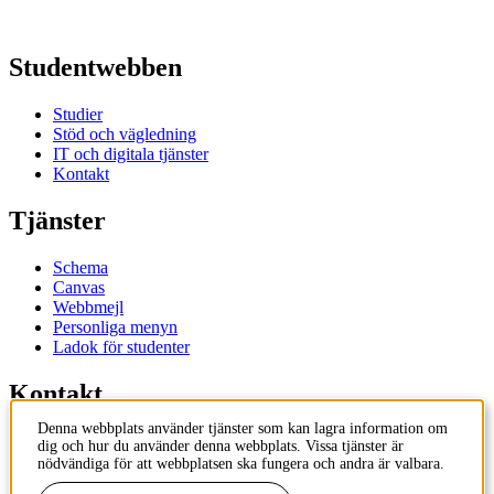
Studentwebben
Studier
Stöd och vägledning
IT och digitala tjänster
Kontakt
Tjänster
Schema
Canvas
Webbmejl
Personliga menyn
Ladok för studenter
Kontakt
Denna webbplats använder tjänster som kan lagra information om
Kontakta utbildningsprogram
dig och hur du använder denna webbplats. Vissa tjänster är
Kontakta kurs
nödvändiga för att webbplatsen ska fungera och andra är valbara.
IT-support