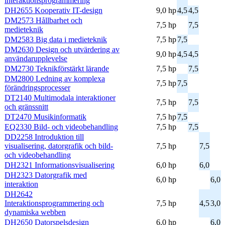
interaktionsprogrammering
DH2655 Kooperativ IT-design
9,0 hp
4,5
4,5
DM2573 Hållbarhet och
7,5 hp
7,5
medieteknik
DM2583 Big data i medieteknik
7,5 hp
7,5
DM2630 Design och utvärdering av
9,0 hp
4,5
4,5
användarupplevelse
DM2730 Teknikförstärkt lärande
7,5 hp
7,5
DM2800 Ledning av komplexa
7,5 hp
7,5
förändringsprocesser
DT2140 Multimodala interaktioner
7,5 hp
7,5
och gränssnitt
DT2470 Musikinformatik
7,5 hp
7,5
EQ2330 Bild- och videobehandling
7,5 hp
7,5
DD2258 Introduktion till
visualisering, datorgrafik och bild-
7,5 hp
7,5
och videobehandling
DH2321 Informationsvisualisering
6,0 hp
6,0
DH2323 Datorgrafik med
6,0 hp
6,0
interaktion
DH2642
Interaktionsprogrammering och
7,5 hp
4,5
3,0
dynamiska webben
DH2650 Datorspelsdesign
6,0 hp
6,0