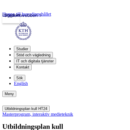
Hoppa till huvudinnehållet
Logga in
Studentwebben
Studier
Stöd och vägledning
IT och digitala tjänster
Kontakt
Sök
English
Meny
Utbildningsplan kull HT24
Masterprogram, interaktiv medieteknik
Utbildningsplan kull